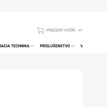
PRÁZDNY KOŠÍK
NÁKUPNÝ
KOŠÍK
RACIA TECHNIKA
PRÍSLUŠENSTVO
VÝROBCOVIA