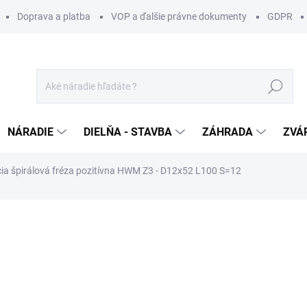
Doprava a platba
VOP a ďalšie právne dokumenty
GDPR
Hľadať
NÁRADIE
DIELŇA - STAVBA
ZÁHRADA
ZVÁ
a špirálová fréza pozitívna HWM Z3 - D12x52 L100 S=12
otenia
ZNAČKA:
IGM
146 €
/ ks
118,70 € bez DPH
Jednotková
SKLADOM U DODÁVATEĽA