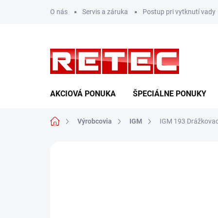
Prejsť
O nás
Servis a záruka
Postup pri vytknutí vady
na
obsah
AKCIOVÁ PONUKA
ŠPECIÁLNE PONUKY
Domov
Výrobcovia
IGM
IGM 193 Drážkovaci
Neohodnotené
Podrobnosti hodn