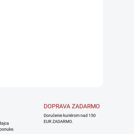
Pridať do košíka
OPÝTAŤ SA
STRÁŽIŤ
DOPRAVA ZADARMO
Doručenie kuriérom nad 150
EUR ZADARMO.
dajca
 ponuke.