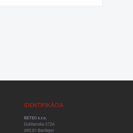
IDENTIFIKÁCIA
RETEC s.r.o.
Duklianska 3726
085 01 Bardejov