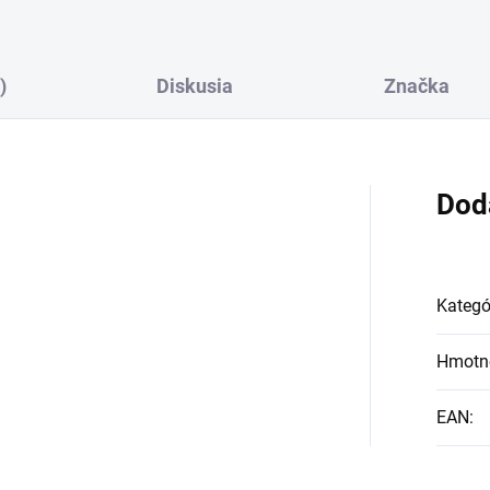
)
Diskusia
Značka
Dod
Kategó
Hmotn
EAN
: