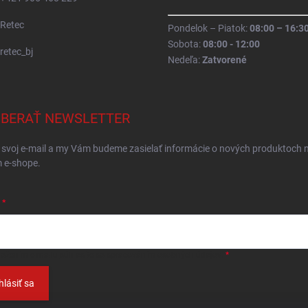
Retec
Pondelok – Piatok:
08:00 – 16:3
Sobota:
08:00 - 12:00
retec_bj
Nedeľa:
Zatvorené
BERAŤ NEWSLETTER
 svoj e-mail a my Vám budeme zasielať informácie o nových produktoch 
 e-shope.
ložením e-mailu
súhlasíte so spracováním osobných údajov
.
hlásiť sa