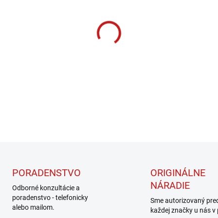
cena:
MOŽNOSTI DORUČENIA
−
+
DETAILNÉ INFORMÁCIE
PORADENSTVO
ORIGINÁLNE
NÁRADIE
Odborné konzultácie a
poradenstvo - telefonicky
Sme autorizovaný pre
alebo mailom.
každej značky u nás v