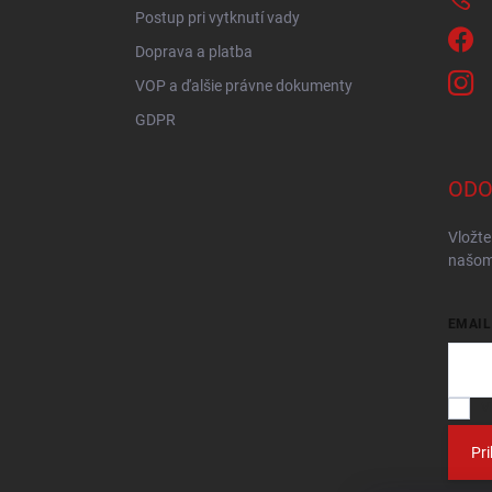
Postup pri vytknutí vady
Doprava a platba
VOP a ďalšie právne dokumenty
GDPR
ODO
Vložte
našom
EMAIL
V
Pri