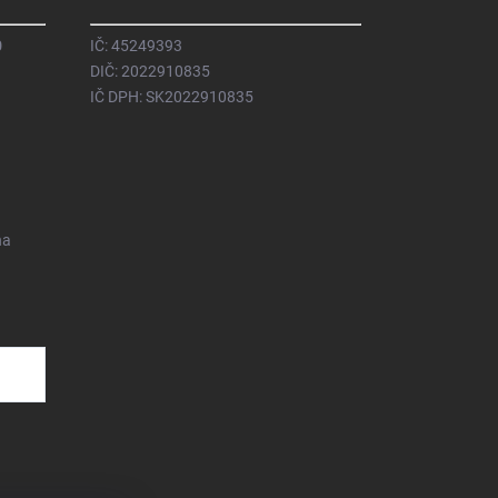
0
IČ: 45249393
DIČ: 2022910835
IČ DPH: SK2022910835
na