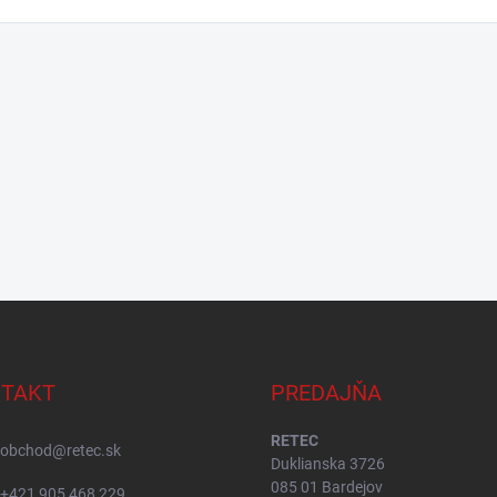
TAKT
PREDAJŇA
RETEC
obchod
@
retec.sk
Duklianska 3726
085 01 Bardejov
+421 905 468 229