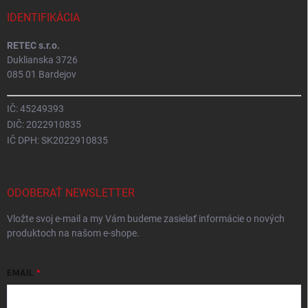
IDENTIFIKÁCIA
RETEC s.r.o.
Duklianska 3726
085 01 Bardejov
IČ: 45249393
DIČ: 2022910835
IČ DPH: SK2022910835
ODOBERAŤ NEWSLETTER
Vložte svoj e-mail a my Vám budeme zasielať informácie o nových
produktoch na našom e-shope.
EMAIL