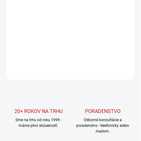
Jednotková
SKLADOM U DODÁVATEĽA
cena:
MOŽNOSTI
DORUČENIA
−
+
Pridať do košíka
DETAILNÉ INFORMÁCIE
OPÝTAŤ SA
STRÁŽIŤ
20+ ROKOV NA TRHU
PORADENSTVO
Sme na trhu od roku 1999 -
Odborné konzultácie a
máme plno skúseností.
poradenstvo - telefonicky alebo
mailom.