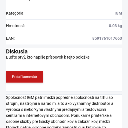
Kategória
:
IGM
Hmotnosť
:
0.03 kg
EAN
:
8591761017663
Diskusia
Buďte prvý, kto napíše príspevok k tejto položke.
Pridať komentár
Spoločnosť IGM patrí medzi popredné spoločnosti na trhu so
strojmi, nástrojmi a náradím, a to ako významný distribútor a
výrobca s niekoľkými vlastnými predajnými a testovacími
centrami a internetovým obchodom. Ponúkame priateľské a
osobné služby pre tisícky obchodníkov a zákazníkov, medzi
ktorých patria výrobné podniky, živnostníci aj kutilovia zo