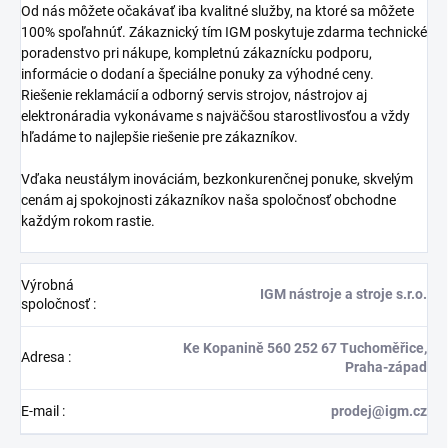
Od nás môžete očakávať iba kvalitné služby, na ktoré sa môžete
100% spoľahnúť. Zákaznický tím IGM poskytuje zdarma technické
poradenstvo pri nákupe, kompletnú zákaznícku podporu,
informácie o dodaní a špeciálne ponuky za výhodné ceny.
Riešenie reklamácií a odborný servis strojov, nástrojov aj
elektronáradia vykonávame s najväčšou starostlivosťou a vždy
hľadáme to najlepšie riešenie pre zákazníkov.
Vďaka neustálym inováciám, bezkonkurenčnej ponuke, skvelým
cenám aj spokojnosti zákazníkov naša spoločnosť obchodne
každým rokom rastie.
Výrobná
IGM nástroje a stroje s.r.o.
spoločnosť
:
Ke Kopanině 560 252 67 Tuchoměřice,
Adresa
:
Praha-západ
E-mail
:
prodej@igm.cz