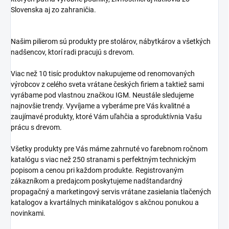
Slovenska aj zo zahraničia.
Našim pilierom sú produkty pre stolárov, nábytkárov a všetkých
nadšencov, ktorí radi pracujú s drevom.
Viac než 10 tisíc produktov nakupujeme od renomovaných
výrobcov z celého sveta vrátane českých firiem a taktiež sami
vyrábame pod vlastnou značkou IGM. Neustále sledujeme
najnovšie trendy. Vyvíjame a vyberáme pre Vás kvalitné a
zaujímavé produkty, ktoré Vám uľahčia a sproduktívnia Vašu
prácu s drevom.
Všetky produkty pre Vás máme zahrnuté vo farebnom ročnom
katalógu s viac než 250 stranami s perfektným technickým
popisom a cenou pri každom produkte. Registrovaným
zákazníkom a predajcom poskytujeme nadštandardný
propagačný a marketingový servis vrátane zasielania tlačených
katalogov a kvartálnych minikatalógov s akčnou ponukou a
novinkami.