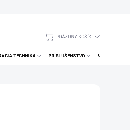
PRÁZDNY KOŠÍK
NÁKUPNÝ
KOŠÍK
RACIA TECHNIKA
PRÍSLUŠENSTVO
VÝROBCOVIA