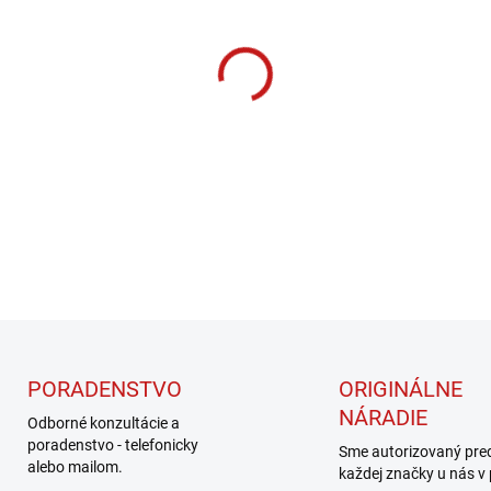
cena:
MOŽNOSTI DORUČENIA
−
+
DETAILNÉ INFORMÁCIE
PORADENSTVO
ORIGINÁLNE
NÁRADIE
Odborné konzultácie a
poradenstvo - telefonicky
Sme autorizovaný pre
alebo mailom.
každej značky u nás v