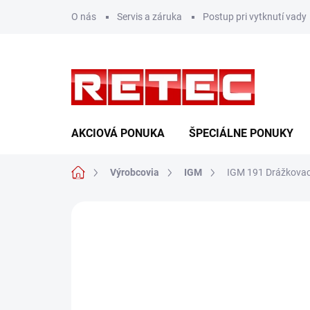
Prejsť
O nás
Servis a záruka
Postup pri vytknutí vady
na
obsah
AKCIOVÁ PONUKA
ŠPECIÁLNE PONUKY
Domov
Výrobcovia
IGM
IGM 191 Drážkovaci
Neohodnotené
Podrobnosti hodn