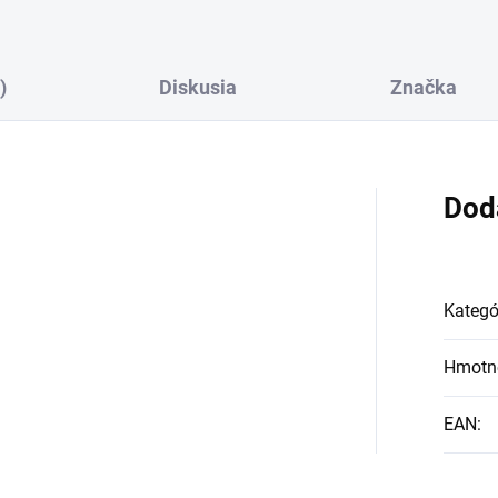
)
Diskusia
Značka
Dod
Kategó
Hmotn
EAN
: