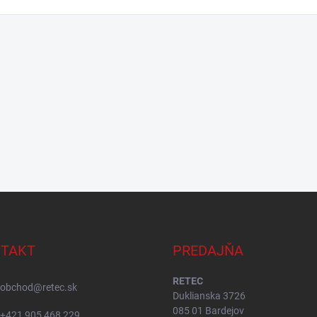
TAKT
PREDAJŇA
RETEC
obchod
@
retec.sk
Duklianska 3726
085 01 Bardejov
+421 905 468 229