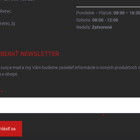
Retec
Pondelok – Piatok:
08:00 – 16:3
Sobota:
08:00 - 12:00
retec_bj
Nedeľa:
Zatvorené
BERAŤ NEWSLETTER
 svoj e-mail a my Vám budeme zasielať informácie o nových produktoch 
 e-shope.
ložením e-mailu
súhlasíte so spracováním osobných údajov
.
hlásiť sa