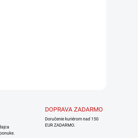
Pridať do košíka
OPÝTAŤ SA
STRÁŽIŤ
DOPRAVA ZADARMO
Doručenie kuriérom nad 150
EUR ZADARMO.
dajca
 ponuke.