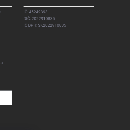
0
IČ: 45249393
DIČ: 2022910835
IČ DPH: SK2022910835
na