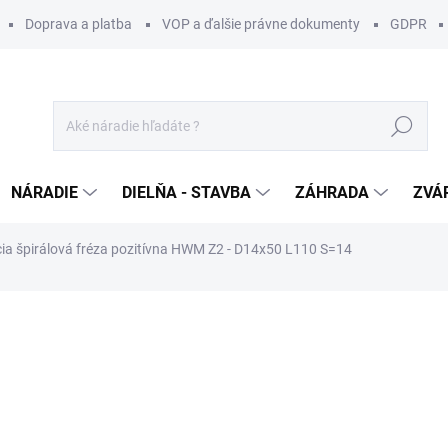
Doprava a platba
VOP a ďalšie právne dokumenty
GDPR
Hľadať
NÁRADIE
DIELŇA - STAVBA
ZÁHRADA
ZVÁ
a špirálová fréza pozitívna HWM Z2 - D14x50 L110 S=14
otenia
ZNAČKA:
IGM
203 €
/ ks
165,04 € bez DPH
Jednotková
SKLADOM U DODÁVATEĽA