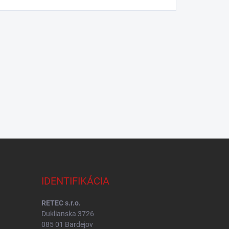
IDENTIFIKÁCIA
RETEC s.r.o.
Duklianska 3726
085 01 Bardejov