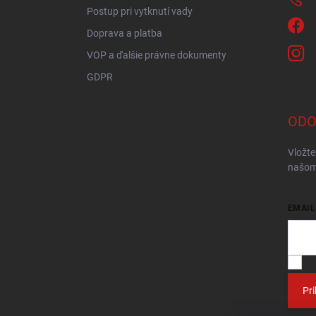
Postup pri vytknutí vady
Doprava a platba
VOP a ďalšie právne dokumenty
GDPR
ODO
Vložte
našom
EMAIL
V
Pri