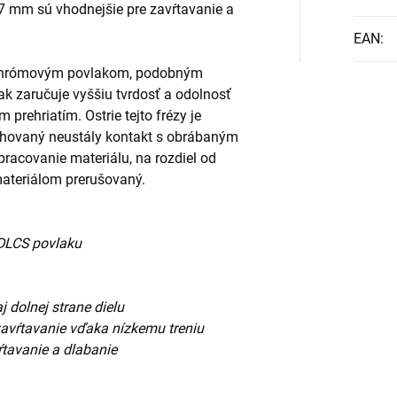
 mm sú vhodnejšie pre zavŕtavanie a
EAN
:
S chrómovým povlakom, podobným
k zaručuje vyššiu tvrdosť a odolnosť
prehriatím. Ostrie tejto frézy je
achovaný neustály kontakt s obrábaným
racovanie materiálu, na rozdiel od
 materiálom prerušovaný.
 DLCS povlaku
j dolnej strane dielu
 zavŕtavanie vďaka nízkemu treniu
tavanie a dlabanie