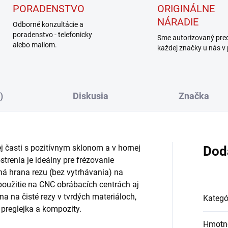
PORADENSTVO
ORIGINÁLNE
NÁRADIE
Odborné konzultácie a
poradenstvo - telefonicky
Sme autorizovaný pre
alebo mailom.
každej značky u nás v
)
Diskusia
Značka
ej časti s pozitívnym sklonom a v hornej
Dod
trenia je ideálny pre frézovanie
ná hrana rezu (bez vytrhávania) na
 použitie na CNC obrábacích centrách aj
na na čisté rezy v tvrdých materiáloch,
Kategó
, preglejka a kompozity.
Hmotn