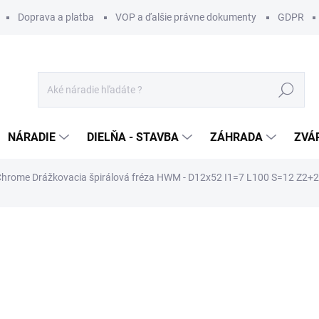
Doprava a platba
VOP a ďalšie právne dokumenty
GDPR
Hľadať
NÁRADIE
DIELŇA - STAVBA
ZÁHRADA
ZVÁ
hrome Drážkovacia špirálová fréza HWM - D12x52 I1=7 L100 S=12 Z2+2
otenia
ZNAČKA:
IGM
172 €
/ ks
139,84 € bez DPH
Jednotková
SKLADOM U DODÁVATEĽA