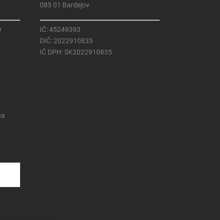
085 01 Bardejov
0
IČ: 45249393
DIČ: 2022910835
IČ DPH: SK2022910835
na