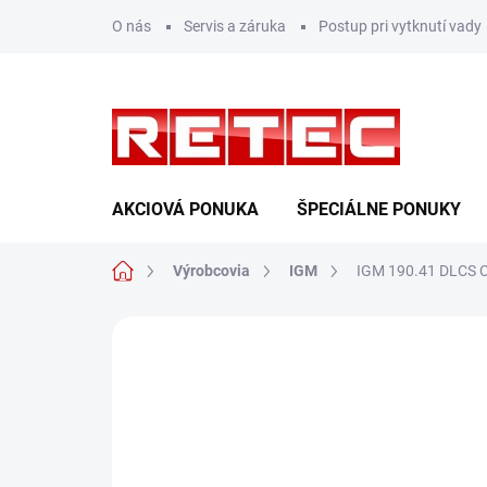
Prejsť
O nás
Servis a záruka
Postup pri vytknutí vady
na
obsah
AKCIOVÁ PONUKA
ŠPECIÁLNE PONUKY
Domov
Výrobcovia
IGM
IGM 190.41 DLCS C
Neohodnotené
Podrobnosti hodn