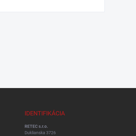
IDENTIFIKÁCIA
RETEC s.r.o.
Duklianska 3726