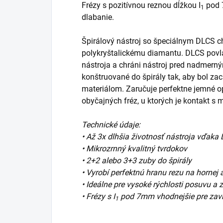
Frézy s pozitívnou reznou dĺžkou I
pod 7
1
dlabanie.
Špirálový nástroj so špeciálnym DLC
polykryštalickému diamantu. DLCS povla
nástroja a chráni nástroj pred nadmerným 
konštruované do špirály tak, aby bol z
materiálom. Zaručuje perfektne jemné op
obyčajných fréz, u ktorých je kontakt s
Technické údaje:
• Až 3x dlhšia životnosť nástroja vďaka
• Mikrozrnný kvalitný tvrdokov
• 2+2 alebo 3+3 zuby do špirály
• Vyrobí perfektnú hranu rezu na hornej a
• Ideálne pre vysoké rýchlosti posuvu a
• Frézy s I
pod 7mm vhodnejšie pre zavŕ
1