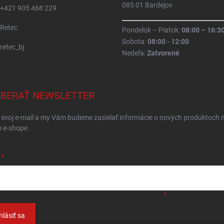
085 01 Bardejov
+421 905 468 229
Retec
Pondelok – Piatok:
08:00 – 16:3
Sobota:
08:00 - 12:00
retec_bj
Nedeľa:
Zatvorené
BERAŤ NEWSLETTER
 svoj e-mail a my Vám budeme zasielať informácie o nových produktoch 
 e-shope.
ložením e-mailu
súhlasíte so spracováním osobných údajov
.
hlásiť sa