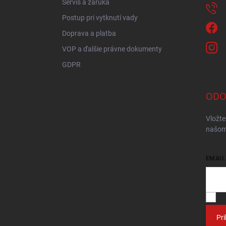
Servis a záruka
Postup pri vytknutí vady
Doprava a platba
VOP a ďalšie právne dokumenty
GDPR
ODO
Vložte
našom
EMAIL
V
Pri