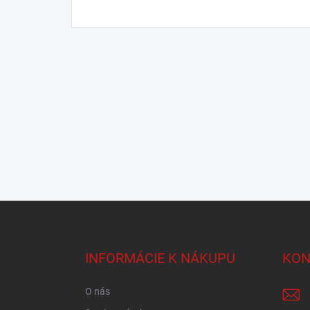
Z
á
p
ä
INFORMÁCIE K NÁKUPU
KON
t
i
O nás
e