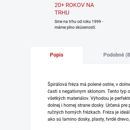
20+ ROKOV NA
TRHU
Sme na trhu od roku 1999 -
máme plno skúseností.
Popis
Podobné (8
Špirálová fréza má polené ostrie, v doln
časti s negatívnym sklonom. Tento typ os
všetkých materiálov. Výhodou je perfekt
dolnej i hornej strane dosky. Určená pre
ručných horných frézkach. Fréza je ideál
ako sú lamino dosky, plasty, tvrdé drevo