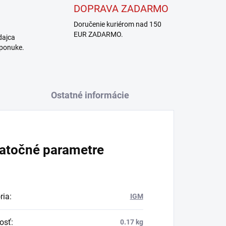
DOPRAVA ZADARMO
Doručenie kuriérom nad 150
EUR ZADARMO.
dajca
 ponuke.
Ostatné informácie
atočné parametre
ria
:
IGM
osť
:
0.17 kg