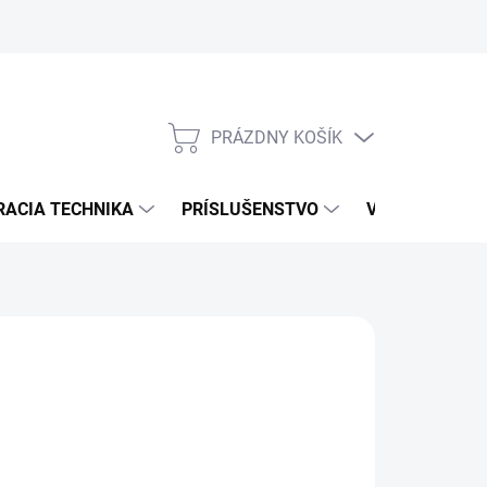
PRÁZDNY KOŠÍK
NÁKUPNÝ
KOŠÍK
RACIA TECHNIKA
PRÍSLUŠENSTVO
VÝROBCOVIA