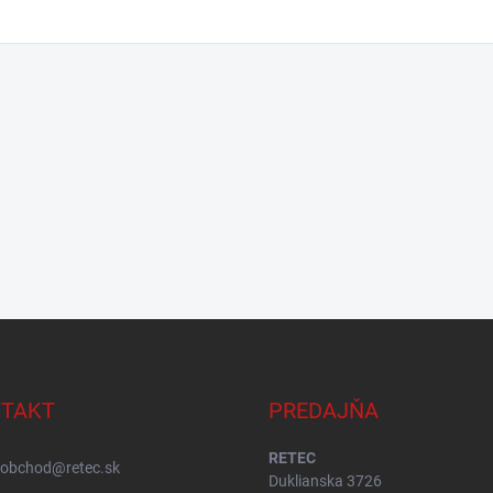
TAKT
PREDAJŇA
RETEC
obchod
@
retec.sk
Duklianska 3726