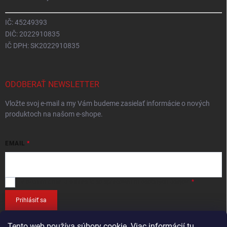
IČ: 45249393
DIČ: 2022910835
IČ DPH: SK2022910835
ODOBERAŤ NEWSLETTER
Vložte svoj e-mail a my Vám budeme zasielať informácie o nových
produktoch na našom e-shope.
EMAIL
Vložením e-mailu
súhlasíte so spracováním osobných údajov
.
Prihlásiť sa
Tento web používa súbory cookie. Viac informácií
tu
.