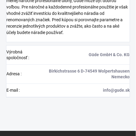
menej náročné profesionálne úlohy, Güde môže byť dobrou
voľbou. Pre náročné a každodenné profesionálne použitie je však
vhodné zvážiť investíciu do kvalitnejšieho náradia od
renomovaných značiek. Pred kúpou si porovnajte parametre a
recenzie jednotlivých produktov a zvážte, ako často a na aké
účely budete náradie používať.
Výrobná
Güde GmbH & Co. KG
spoločnosť
:
Birkichstrasse 6 D-74549 Wolpertshausen
Adresa
:
Nemecko
E-mail
:
info@gude.sk
Z