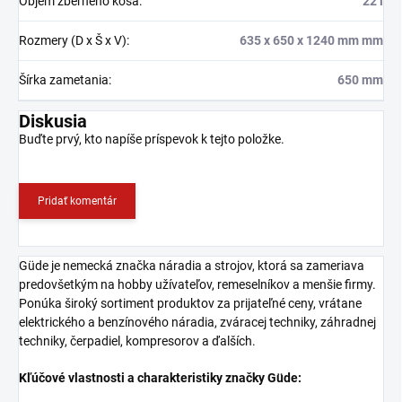
Objem zberného koša
:
22 l
Rozmery (D x Š x V)
:
635 x 650 x 1240 mm mm
Šírka zametania
:
650 mm
Diskusia
Buďte prvý, kto napíše príspevok k tejto položke.
Pridať komentár
Güde je nemecká značka náradia a strojov, ktorá sa zameriava
predovšetkým na hobby užívateľov, remeselníkov a menšie firmy.
Ponúka široký sortiment produktov za prijateľné ceny, vrátane
elektrického a benzínového náradia, zváracej techniky, záhradnej
techniky, čerpadiel, kompresorov a ďalších.
Kľúčové vlastnosti a charakteristiky značky Güde: