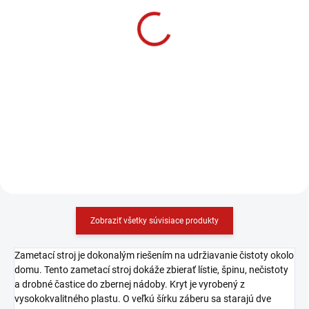
Güde Zametací stroj
Cleancraft Zametací
GKM 800
stroj HKM 700
185 €
147,10 €
150,41 € bez DPH
119,59 € bez DPH
−
+
−
+
Do košíka
Do košíka
Zobraziť všetky súvisiace produkty
Zametací stroj je dokonalým riešením na udržiavanie čistoty okolo
domu. Tento zametací stroj dokáže zbierať lístie, špinu, nečistoty
a drobné častice do zbernej nádoby. Kryt je vyrobený z
vysokokvalitného plastu. O veľkú šírku záberu sa starajú dve