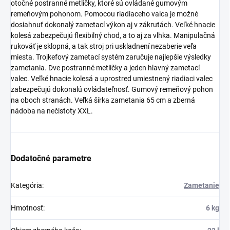
otočné postranné metličky, ktoré sú ovládané gumovým
remeňovým pohonom. Pomocou riadiaceho valca je možné
dosiahnuť dokonalý zametací výkon aj v zákrutách. Veľké hnacie
kolesá zabezpečujú flexibilný chod, a to aj za vlhka. Manipulačná
rukoväť je sklopná, a tak stroj pri uskladnení nezaberie veľa
miesta. Trojkefový zametací systém zaručuje najlepšie výsledky
zametania. Dve postranné metličky a jeden hlavný zametací
valec. Veľké hnacie kolesá a uprostred umiestnený riadiaci valec
zabezpečujú dokonalú ovládateľnosť. Gumový remeňový pohon
na oboch stranách. Veľká šírka zametania 65 cm a zberná
nádoba na nečistoty XXL.
Dodatočné parametre
Kategória
:
Zametanie
Hmotnosť
:
6 kg