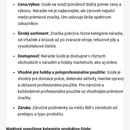
Cena/výkon:
Güde sa snaží ponúknuť dobrý pomer ceny a
výkonu. Náradie nie je najlacnejšie, ale zároveň nepatrí
medzi prémiové značky, čím oslovuje širšie spektrum
zákazníkov.
Široký sortiment:
Značka pokrýva rôzne kategórie náradia,
od vŕtačiek a brúsok až po zváracie stroje, reťazové píly a
vysokotlakové čističe.
Dostupnosť:
Náradie Güde je dostupné v rôznych
obchodoch s náradím a hobby marketoch, ako aj online.
Vhodné pre hobby a poloprofesionálne použitie:
Güde je
vhodný pre domáce práce, dielenské aktivity, menšie opravy
a občasné profesionálne použitie. Pre náročné a
každodenné profesionálne použitie sú vhodnejšie prémiové
značky.
Záruka:
Záručné podmienky sa môžu líšiť v závislosti od
predajcu a typu produktu.
Niektoré populárne kategórie produktov Güde: