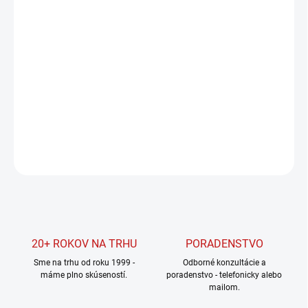
DORUČIŤ DO:
20.8.2026
MOŽNOSTI
DORUČENIA
−
+
Pridať do košíka
DETAILNÉ INFORMÁCIE
OPÝTAŤ SA
STRÁŽIŤ
20+ ROKOV NA TRHU
PORADENSTVO
Sme na trhu od roku 1999 -
Odborné konzultácie a
máme plno skúseností.
poradenstvo - telefonicky alebo
mailom.