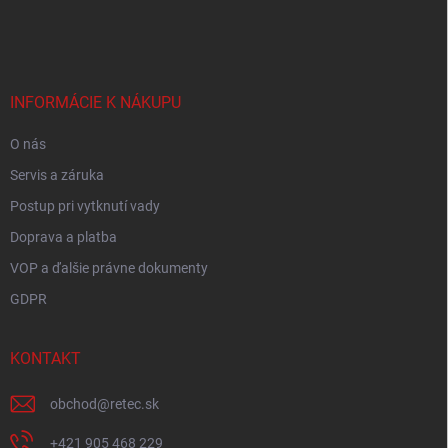
á
p
ä
t
i
INFORMÁCIE K NÁKUPU
e
O nás
Servis a záruka
Postup pri vytknutí vady
Doprava a platba
VOP a ďalšie právne dokumenty
GDPR
KONTAKT
obchod
@
retec.sk
+421 905 468 229