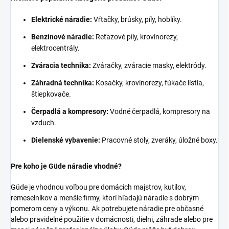
Elektrické náradie:
Vŕtačky, brúsky, píly, hoblíky.
Benzínové náradie:
Reťazové píly, krovinorezy,
elektrocentrály.
Zváracia technika:
Zváračky, zváracie masky, elektródy.
Záhradná technika:
Kosačky, krovinorezy, fúkače lístia,
štiepkovače.
Čerpadlá a kompresory:
Vodné čerpadlá, kompresory na
vzduch.
Dielenské vybavenie:
Pracovné stoly, zveráky, úložné boxy.
Pre koho je Güde náradie vhodné?
Güde je vhodnou voľbou pre domácich majstrov, kutilov,
remeselníkov a menšie firmy, ktorí hľadajú náradie s dobrým
pomerom ceny a výkonu. Ak potrebujete náradie pre občasné
alebo pravidelné použitie v domácnosti, dielni, záhrade alebo pre