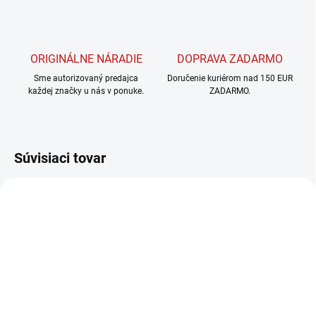
ORIGINÁLNE NÁRADIE
DOPRAVA ZADARMO
Sme autorizovaný predajca
Doručenie kuriérom nad 150 EUR
každej značky u nás v ponuke.
ZADARMO.
Súvisiaci tovar
BEŽNE DO 7 - 8 DNÍ
BEŽNE DO 7 - 8 DNÍ