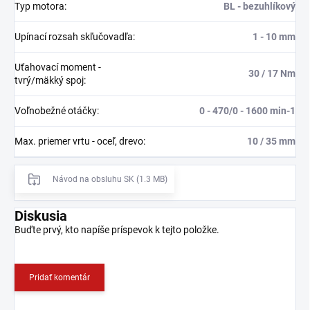
Typ motora
:
BL - bezuhlíkový
Upínací rozsah skľučovadľa
:
1 - 10 mm
Uťahovací moment -
30 / 17 Nm
tvrý/mäkký spoj
:
Voľnobežné otáčky
:
0 - 470/0 - 1600 min-1
Max. priemer vrtu - oceľ, drevo
:
10 / 35 mm
Návod na obsluhu SK (1.3 MB)
Diskusia
Buďte prvý, kto napíše príspevok k tejto položke.
Pridať komentár