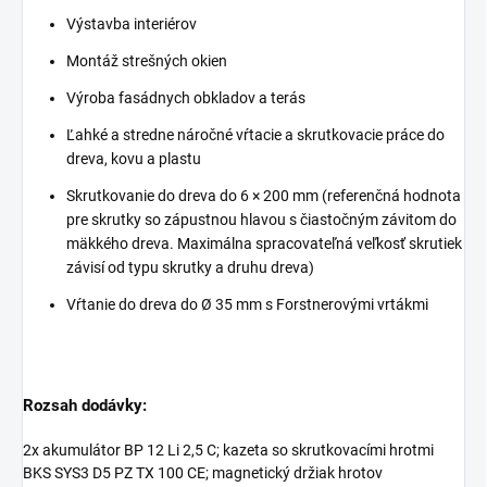
Výstavba interiérov
Montáž strešných okien
Výroba fasádnych obkladov a terás
Ľahké a stredne náročné vŕtacie a skrutkovacie práce do
dreva, kovu a plastu
Skrutkovanie do dreva do 6 × 200 mm (referenčná hodnota
pre skrutky so zápustnou hlavou s čiastočným závitom do
mäkkého dreva. Maximálna spracovateľná veľkosť skrutiek
závisí od typu skrutky a druhu dreva)
Vŕtanie do dreva do Ø 35 mm s Forstnerovými vrtákmi
Rozsah dodávky:
2x akumulátor BP 12 Li 2,5 C; kazeta so skrutkovacími hrotmi
BKS SYS3 D5 PZ TX 100 CE; magnetický držiak hrotov