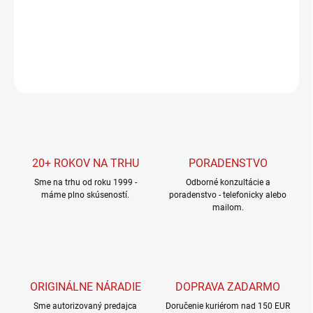
DETAILNÉ INFORMÁCIE
OPÝTAŤ SA
STRÁŽIŤ
20+ ROKOV NA TRHU
PORADENSTVO
Sme na trhu od roku 1999 -
Odborné konzultácie a
máme plno skúseností.
poradenstvo - telefonicky alebo
mailom.
ORIGINÁLNE NÁRADIE
DOPRAVA ZADARMO
Sme autorizovaný predajca
Doručenie kuriérom nad 150 EUR