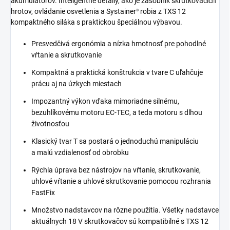
akumulátorov. Inteligentné detaily, ako je zásobník skrutkovacích
hrotov, ovládanie osvetlenia a Systainer³ robia z TXS 12
kompaktného siláka s praktickou špeciálnou výbavou.
Presvedčivá ergonómia a nízka hmotnosť pre pohodlné
vŕtanie a skrutkovanie
Kompaktná a praktická konštrukcia v tvare C uľahčuje
prácu aj na úzkych miestach
Impozantný výkon vďaka mimoriadne silnému,
bezuhlíkovému motoru EC-TEC, a teda motoru s dlhou
životnosťou
Klasický tvar T sa postará o jednoduchú manipuláciu
a malú vzdialenosť od obrobku
Rýchla úprava bez nástrojov na vŕtanie, skrutkovanie,
uhlové vŕtanie a uhlové skrutkovanie pomocou rozhrania
FastFix
Množstvo nadstavcov na rôzne použitia. Všetky nadstavce
aktuálnych 18 V skrutkovačov sú kompatibilné s TXS 12