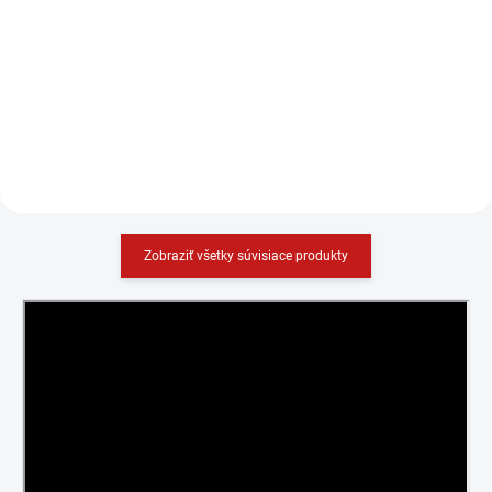
−
+
−
+
Do košíka
Do košíka
Zobraziť všetky súvisiace produkty