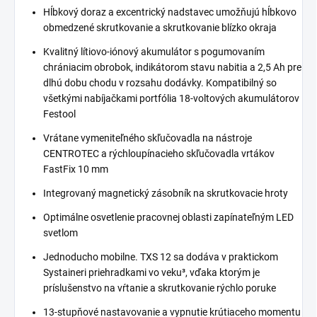
Hĺbkový doraz a excentrický nadstavec umožňujú hĺbkovo
obmedzené skrutkovanie a skrutkovanie blízko okraja
Kvalitný lítiovo-iónový akumulátor s pogumovaním
chrániacim obrobok, indikátorom stavu nabitia a 2,5 Ah pre
dlhú dobu chodu v rozsahu dodávky. Kompatibilný so
všetkými nabíjačkami portfólia 18-voltových akumulátorov
Festool
Vrátane vymeniteľného skľučovadla na nástroje
CENTROTEC a rýchloupínacieho skľučovadla vrtákov
FastFix 10 mm
Integrovaný magnetický zásobník na skrutkovacie hroty
Optimálne osvetlenie pracovnej oblasti zapínateľným LED
svetlom
Jednoducho mobilne. TXS 12 sa dodáva v praktickom
Systaineri priehradkami vo veku³, vďaka ktorým je
príslušenstvo na vŕtanie a skrutkovanie rýchlo poruke
13-stupňové nastavovanie a vypnutie krútiaceho momentu