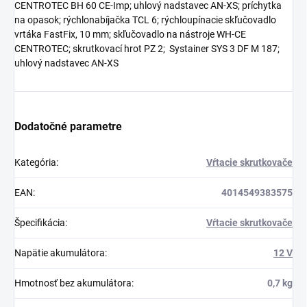
CENTROTEC BH 60 CE-Imp; uhlový nadstavec AN-XS; príchytka
na opasok; rýchlonabíjačka TCL 6; rýchloupínacie skľučovadlo
vrtáka FastFix, 10 mm; skľučovadlo na nástroje WH-CE
CENTROTEC; skrutkovací hrot PZ 2; Systainer SYS 3 DF M 187;
uhlový nadstavec AN-XS
Dodatočné parametre
Kategória
:
Vŕtacie skrutkovače
EAN
:
4014549383575
Špecifikácia
:
Vŕtacie skrutkovače
Napätie akumulátora
:
12 V
Hmotnosť bez akumulátora
:
0,7 kg