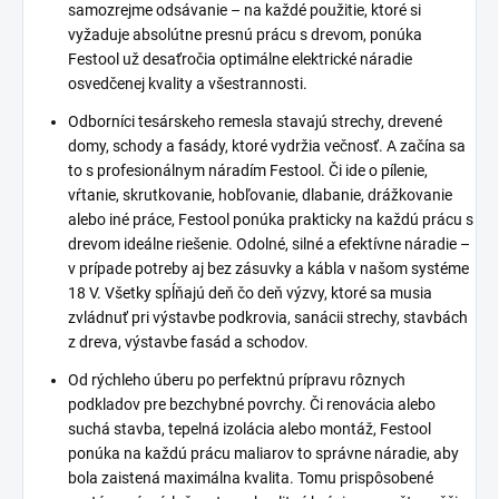
samozrejme odsávanie – na každé použitie, ktoré si
vyžaduje absolútne presnú prácu s drevom, ponúka
Festool už desaťročia optimálne elektrické náradie
osvedčenej kvality a všestrannosti.
Odborníci tesárskeho remesla stavajú strechy, drevené
domy, schody a fasády, ktoré vydržia večnosť. A začína sa
to s profesionálnym náradím Festool. Či ide o pílenie,
vŕtanie, skrutkovanie, hobľovanie, dlabanie, drážkovanie
alebo iné práce, Festool ponúka prakticky na každú prácu s
drevom ideálne riešenie. Odolné, silné a efektívne náradie –
v prípade potreby aj bez zásuvky a kábla v našom systéme
18 V. Všetky spĺňajú deň čo deň výzvy, ktoré sa musia
zvládnuť pri výstavbe podkrovia, sanácii strechy, stavbách
z dreva, výstavbe fasád a schodov.
Od rýchleho úberu po perfektnú prípravu rôznych
podkladov pre bezchybné povrchy. Či renovácia alebo
suchá stavba, tepelná izolácia alebo montáž, Festool
ponúka na každú prácu maliarov to správne náradie, aby
bola zaistená maximálna kvalita. Tomu prispôsobené