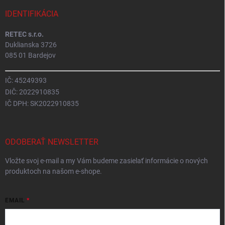
IDENTIFIKÁCIA
RETEC s.r.o.
Duklianska 3726
085 01 Bardejov
IČ: 45249393
DIČ: 2022910835
IČ DPH: SK2022910835
ODOBERAŤ NEWSLETTER
Vložte svoj e-mail a my Vám budeme zasielať informácie o nových
produktoch na našom e-shope.
EMAIL