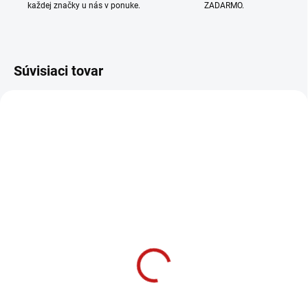
každej značky u nás v ponuke.
ZADARMO.
Súvisiaci tovar
SKLADOM
SKLADOM
(1 KS)
(1 KS)
Festool Excentrický
Festool Uhlový
nadstavec EX-UNI
nadstavec AN-UNI
205223
205222
138 €
156 €
112,20 € bez DPH
126,83 € bez DPH