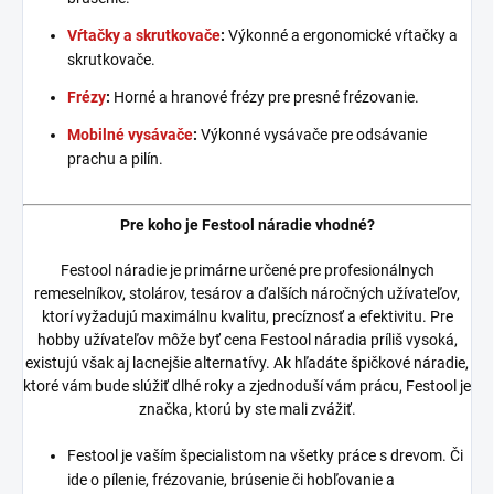
Vŕtačky a skrutkovače
:
Výkonné a ergonomické vŕtačky a
skrutkovače.
Frézy
:
Horné a hranové frézy pre presné frézovanie.
Mobilné vysávače
:
Výkonné vysávače pre odsávanie
prachu a pilín.
Pre koho je Festool náradie vhodné?
Festool náradie je primárne určené pre profesionálnych
remeselníkov, stolárov, tesárov a ďalších náročných užívateľov,
ktorí vyžadujú maximálnu kvalitu, precíznosť a efektivitu. Pre
hobby užívateľov môže byť cena Festool náradia príliš vysoká,
existujú však aj lacnejšie alternatívy. Ak hľadáte špičkové náradie,
ktoré vám bude slúžiť dlhé roky a zjednoduší vám prácu, Festool je
značka, ktorú by ste mali zvážiť.
Festool je vaším špecialistom na všetky práce s drevom. Či
ide o pílenie, frézovanie, brúsenie či hobľovanie a