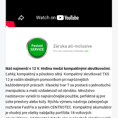
Náš najmenší v 12 V. Hrdina medzi kompaktnými skrutkovačmi.
Ľahký, kompaktný a pôsobivo silný. Kompaktný skrutkovač TXS
12 je vaším ideálnym pomocníkom pri najrôznejších
každodenných prácach. Klasický tvar T sa postará o jednoduchú
manipuláciu a malú vzdialenosť od obrobku. Množstvo
nadstavcov vyrieši to najnáročnejšie použitie, perfektné aj pre
úzke priestory alebo kúty. Rýchlu výmenu nástroja zabezpečuje
rozhranie FastFix a systém CENTROTEC. Kompaktný akumulátor
je vhodný pre všetky nabíjačky portfólia 18-voltových