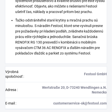
systémové príslušenstvo a kvalitné brúsivo pre ešte vyššiu
efektívnosť. Objavte, ako môžete s riešeniami Festool
ušetriť čas, náklady a pracovať pritom bez prachu.
Ťažko odstrániteľné staré krytiny a mračná prachu sú
minulosťou. S náradím Festool, ktoré sme vyvinuli presne
pre požiadavky pri kladení podláh, zvládnete každodennú
prácu ešte rýchlejšie a jednoduchšie. Sanačná brúska
RENOFIX RG 130 presvedčí v kombinácii s mobilným
vysávačom CTM 36 AC RENOFIX a ďalším náradím pre
pokladačov dlaždíc a parkiet zo systému Festool.
Výrobná
Festool GmbH
spoločnosť
:
Wertstraße 20, D-73240 Wendlingen a.N.
Adresa
:
Nemecko
E-mail
:
customerservice-sk@festool.com