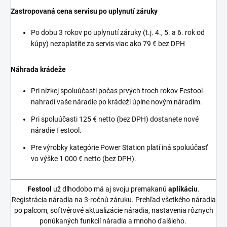
Zastropovaná cena servisu po uplynutí záruky
Po dobu 3 rokov po uplynutí záruky (t.j. 4., 5. a 6. rok od
kúpy) nezaplatíte za servis viac ako 79 € bez DPH
Náhrada krádeže
Pri nízkej spoluúčasti počas prvých troch rokov Festool
nahradí vaše náradie po krádeži úplne novým náradím.
Pri spoluúčasti 125 € netto (bez DPH) dostanete nové
náradie Festool.
Pre výrobky kategórie Power Station platí iná spoluúčasť
vo výške 1 000 € netto (bez DPH).
Festool
už dlhodobo má aj svoju premakanú
aplikáciu
.
Registrácia náradia na 3-ročnú záruku. Prehľad všetkého náradia
po palcom, softvérové aktualizácie náradia, nastavenia rôznych
ponúkaných funkcií náradia a mnoho ďalšieho.