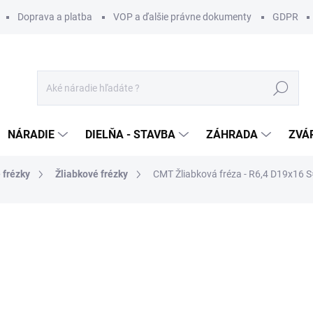
Doprava a platba
VOP a ďalšie právne dokumenty
GDPR
Hľadať
NÁRADIE
DIELŇA - STAVBA
ZÁHRADA
ZVÁ
 frézky
Žliabkové frézky
CMT Žliabková fréza - R6,4 D19x16 
otenia
ZNAČKA:
CMT ORANGE TOOLS
55 €
/ ks
44,72 € bez DPH
Jednotková
SKLADOM U DODÁVATEĽA