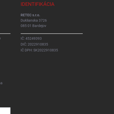
IDENTIFIKÁCIA
RETEC s.r.o.
Duklianska 3726
085 01 Bardejov
0
IČ: 45249393
DIČ: 2022910835
IČ DPH: SK2022910835
na