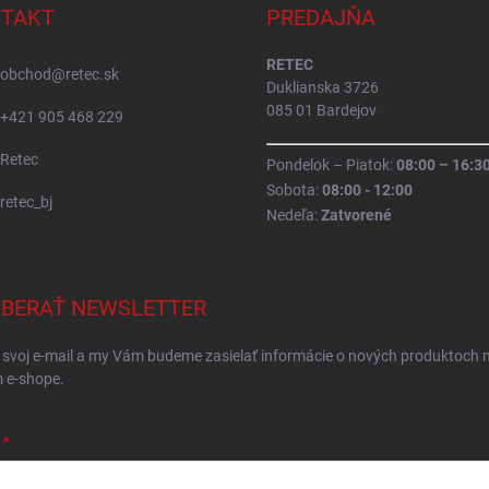
TAKT
PREDAJŇA
RETEC
obchod
@
retec.sk
Duklianska 3726
085 01 Bardejov
+421 905 468 229
Retec
Pondelok – Piatok:
08:00 – 16:3
Sobota:
08:00 - 12:00
retec_bj
Nedeľa:
Zatvorené
BERAŤ NEWSLETTER
 svoj e-mail a my Vám budeme zasielať informácie o nových produktoch 
 e-shope.