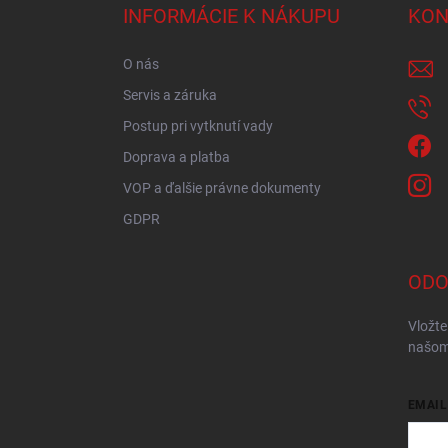
ä
INFORMÁCIE K NÁKUPU
KON
t
i
O nás
e
Servis a záruka
Postup pri vytknutí vady
Doprava a platba
VOP a ďalšie právne dokumenty
GDPR
ODO
Vložte
našom
EMAIL