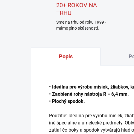
20+ ROKOV NA
TRHU
Sme na trhu od roku 1999 -
máme plno skúseností.
Popis
Po
• Ideálna pre výrobu misiek, žliabkov, k
• Zaoblené rohy nástroja R = 6,4 mm.
• Plochý spodok.
Použitie: Ideálna pre výrobu misiek, žlia
iné špeciálne a umelecké predmety. Oblý 
zatiaľ čo boky a spodok vytvárajú hladk