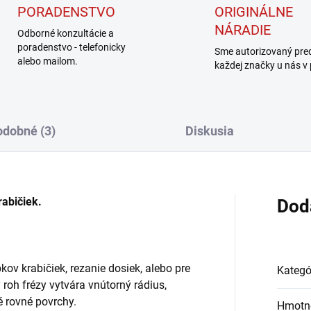
PORADENSTVO
ORIGINÁLNE
NÁRADIE
Odborné konzultácie a
poradenstvo - telefonicky
Sme autorizovaný pre
alebo mailom.
každej značky u nás v
dobné (3)
Diskusia
rabičiek.
Dod
bkov krabičiek, rezanie dosiek, alebo pre
Kategó
roh frézy vytvára vnútorný rádius,
é rovné povrchy.
Hmotn