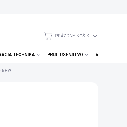
PRÁZDNY KOŠÍK
NÁKUPNÝ
KOŠÍK
RACIA TECHNIKA
PRÍSLUŠENSTVO
VÝROBCOVIA
S=6 HW