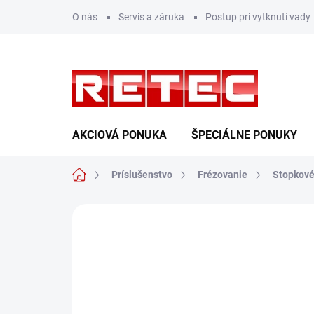
Prejsť
O nás
Servis a záruka
Postup pri vytknutí vady
na
obsah
AKCIOVÁ PONUKA
ŠPECIÁLNE PONUKY
Domov
Príslušenstvo
Frézovanie
Stopkové
Neohodnotené
Podrobnosti hodn