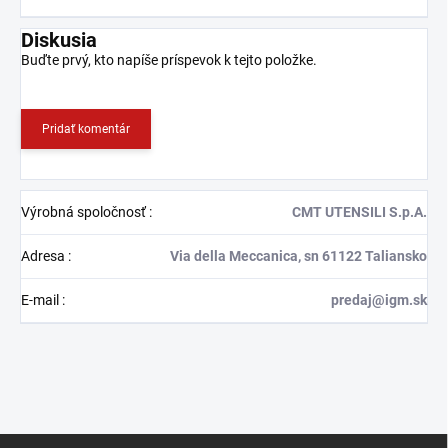
Diskusia
Buďte prvý, kto napíše príspevok k tejto položke.
Pridať komentár
Výrobná spoločnosť
:
CMT UTENSILI S.p.A.
Adresa
:
Via della Meccanica, sn 61122 Taliansko
E-mail
:
predaj@igm.sk
Z