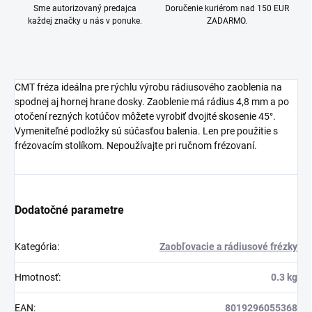
Sme autorizovaný predajca
Doručenie kuriérom nad 150 EUR
každej značky u nás v ponuke.
ZADARMO.
CMT fréza ideálna pre rýchlu výrobu rádiusového zaoblenia na
spodnej aj hornej hrane dosky. Zaoblenie má rádius 4,8 mm a po
otočení rezných kotúčov môžete vyrobiť dvojité skosenie 45°.
Vymeniteľné podložky sú súčasťou balenia. Len pre použitie s
frézovacím stolíkom. Nepoužívajte pri ručnom frézovaní.
Dodatočné parametre
Kategória
:
Zaobľovacie a rádiusové frézky
Hmotnosť
:
0.3 kg
EAN
:
8019296055368