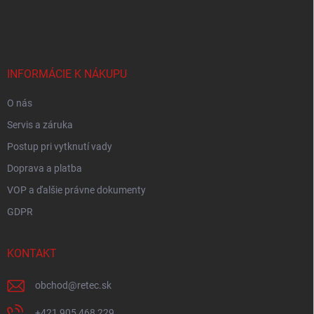
á
p
ä
t
i
INFORMÁCIE K NÁKUPU
e
O nás
Servis a záruka
Postup pri vytknutí vady
Doprava a platba
VOP a ďalšie právne dokumenty
GDPR
KONTAKT
obchod
@
retec.sk
+421 905 468 229