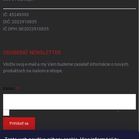
IČ: 45249393
DIČ: 2022910835
IČ DPH: SK2022910835
ODOBERAŤ NEWSLETTER
Vložte svoj e-mail a my Vám budeme zasielať informácie o nových
produktoch na našom e-shope.
EMAIL
Vložením e-mailu
súhlasíte so spracováním osobných údajov
.
Prihlásiť sa