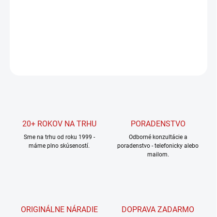
cena:
MOŽNOSTI
DORUČENIA
DETAILNÉ INFORMÁCIE
OPÝTAŤ SA
STRÁŽIŤ
20+ ROKOV NA TRHU
PORADENSTVO
Sme na trhu od roku 1999 -
Odborné konzultácie a
máme plno skúseností.
poradenstvo - telefonicky alebo
mailom.
ORIGINÁLNE NÁRADIE
DOPRAVA ZADARMO