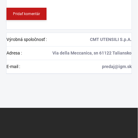
Pridať komentár
Výrobná spoločnosť
:
CMT UTENSILI S.p.A.
Adresa
:
Via della Meccanica, sn 61122 Taliansko
E-mail
:
predaj@igm.sk
Z
á
p
ä