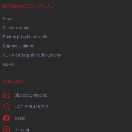
t
i
INFORMÁCIE K NÁKUPU
e
O nás
Servis a záruka
Postup pri vytknutí vady
Doprava a platba
VOP a ďalšie právne dokumenty
GDPR
KONTAKT
obchod
@
retec.sk
+421 905 468 229
Retec
retec_bj