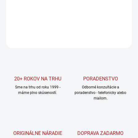
cena:
MOŽNOSTI
DORUČENIA
DETAILNÉ INFORMÁCIE
OPÝTAŤ SA
STRÁŽIŤ
20+ ROKOV NA TRHU
PORADENSTVO
Sme na trhu od roku 1999 -
Odborné konzultácie a
máme plno skúseností.
poradenstvo - telefonicky alebo
mailom.
ORIGINÁLNE NÁRADIE
DOPRAVA ZADARMO