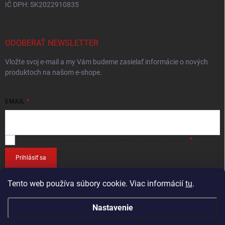
IČ DPH: SK2022910835
ODOBERAŤ NEWSLETTER
Vložte svoj e-mail a my Vám budeme zasielať informácie o nových
produktoch na našom e-shope.
EMAIL
Vložením e-mailu
súhlasíte so spracováním osobných údajov
.
Prihlásiť sa
Tento web používa súbory cookie. Viac informácií
tu
.
Nastavenie