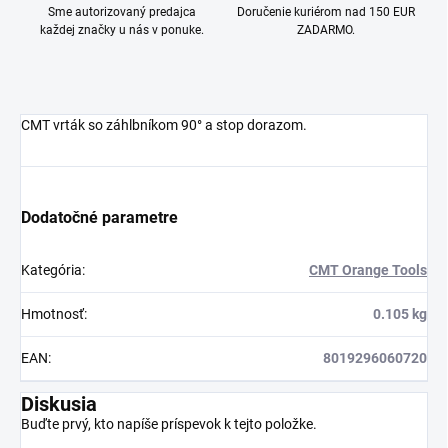
Sme autorizovaný predajca
Doručenie kuriérom nad 150 EUR
každej značky u nás v ponuke.
ZADARMO.
CMT vrták so záhlbníkom 90° a stop dorazom.
Dodatočné parametre
Kategória
:
CMT Orange Tools
Hmotnosť
:
0.105 kg
EAN
:
8019296060720
Diskusia
Buďte prvý, kto napíše príspevok k tejto položke.