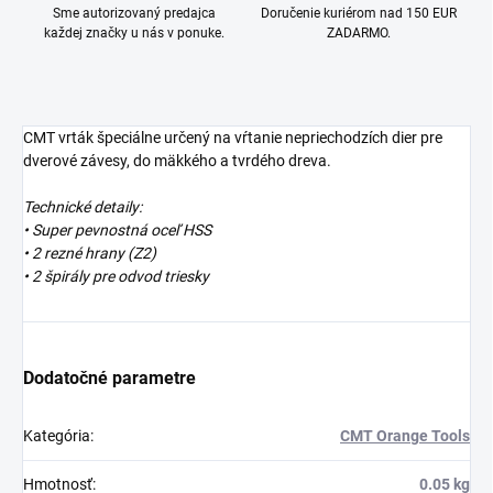
Sme autorizovaný predajca
Doručenie kuriérom nad 150 EUR
každej značky u nás v ponuke.
ZADARMO.
CMT vrták špeciálne určený na vŕtanie nepriechodzích dier pre
dverové závesy, do mäkkého a tvrdého dreva.
Technické detaily:
• Super pevnostná oceľ HSS
• 2 rezné hrany (Z2)
• 2 špirály pre odvod triesky
Dodatočné parametre
Kategória
:
CMT Orange Tools
Hmotnosť
:
0.05 kg