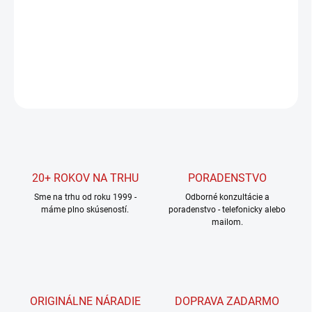
cena:
MOŽNOSTI
DORUČENIA
DETAILNÉ INFORMÁCIE
OPÝTAŤ SA
STRÁŽIŤ
20+ ROKOV NA TRHU
PORADENSTVO
Sme na trhu od roku 1999 -
Odborné konzultácie a
máme plno skúseností.
poradenstvo - telefonicky alebo
mailom.
ORIGINÁLNE NÁRADIE
DOPRAVA ZADARMO