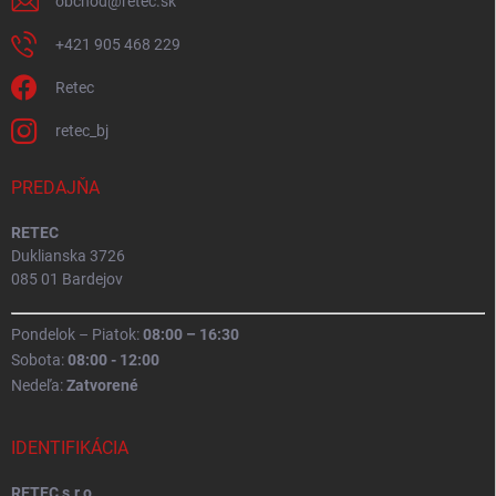
obchod
@
retec.sk
+421 905 468 229
Retec
retec_bj
PREDAJŇA
RETEC
Duklianska 3726
085 01 Bardejov
Pondelok – Piatok:
08:00 – 16:30
Sobota:
08:00 - 12:00
Nedeľa:
Zatvorené
IDENTIFIKÁCIA
RETEC s.r.o.