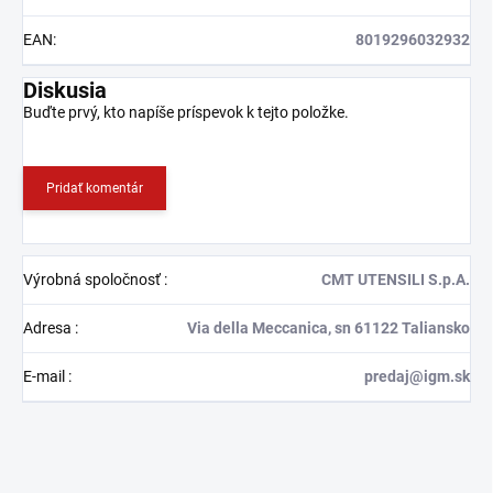
EAN
:
8019296032932
Diskusia
Buďte prvý, kto napíše príspevok k tejto položke.
Pridať komentár
Výrobná spoločnosť
:
CMT UTENSILI S.p.A.
Adresa
:
Via della Meccanica, sn 61122 Taliansko
E-mail
:
predaj@igm.sk