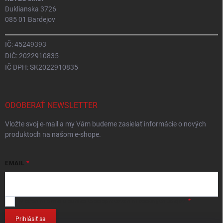
Duklianska 3726
085 01 Bardejov
IČ: 45249393
DIČ: 2022910835
IČ DPH: SK2022910835
ODOBERAŤ NEWSLETTER
Vložte svoj e-mail a my Vám budeme zasielať informácie o nových
produktoch na našom e-shope.
EMAIL
Vložením e-mailu
súhlasíte so spracováním osobných údajov
.
Prihlásiť sa