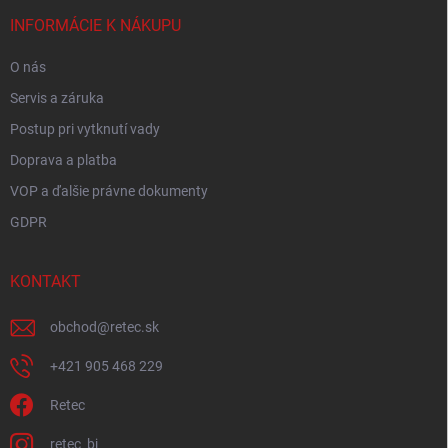
t
i
INFORMÁCIE K NÁKUPU
e
O nás
Servis a záruka
Postup pri vytknutí vady
Doprava a platba
VOP a ďalšie právne dokumenty
GDPR
KONTAKT
obchod
@
retec.sk
+421 905 468 229
Retec
retec_bj