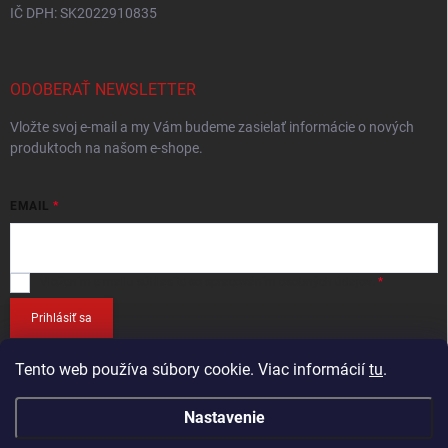
IČ DPH: SK2022910835
ODOBERAŤ NEWSLETTER
Vložte svoj e-mail a my Vám budeme zasielať informácie o nových
produktoch na našom e-shope.
EMAIL
Vložením e-mailu
súhlasíte so spracováním osobných údajov
.
Prihlásiť sa
Tento web používa súbory cookie. Viac informácií
tu
.
Nastavenie