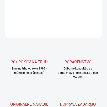
DORUČENIA
−
+
Pridať do košíka
OPÝTAŤ SA
STRÁŽIŤ
20+ ROKOV NA TRHU
PORADENSTVO
Sme na trhu od roku 1999 -
Odborné konzultácie a
máme plno skúseností.
poradenstvo - telefonicky alebo
mailom.
ORIGINÁLNE NÁRADIE
DOPRAVA ZADARMO