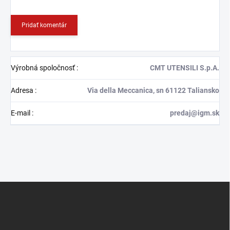
Pridať komentár
Výrobná spoločnosť
:
CMT UTENSILI S.p.A.
Adresa
:
Via della Meccanica, sn 61122 Taliansko
E-mail
:
predaj@igm.sk
Z
á
p
ä