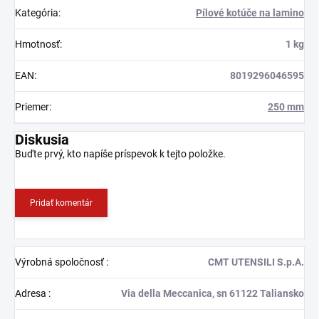
Kategória
:
Pílové kotúče na lamino
Hmotnosť
:
1 kg
EAN
:
8019296046595
Priemer
:
250 mm
Diskusia
Buďte prvý, kto napíše príspevok k tejto položke.
Pridať komentár
Výrobná spoločnosť
:
CMT UTENSILI S.p.A.
Adresa
:
Via della Meccanica, sn 61122 Taliansko