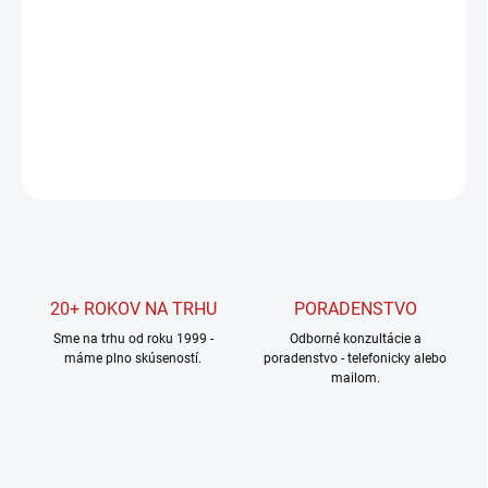
Jednotková
SKLADOM U DODÁVATEĽA
cena:
MOŽNOSTI
DORUČENIA
DETAILNÉ INFORMÁCIE
OPÝTAŤ SA
STRÁŽIŤ
20+ ROKOV NA TRHU
PORADENSTVO
Sme na trhu od roku 1999 -
Odborné konzultácie a
máme plno skúseností.
poradenstvo - telefonicky alebo
mailom.