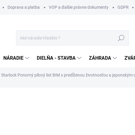
Doprava a platba
VOP a ďalšie právne dokumenty
GDPR
Hľadať
NÁRADIE
DIELŇA - STAVBA
ZÁHRADA
ZVÁ
Starlock Ponorný pílový list BIM s predĺženou životnosťou a japonským o
otenia
ZNAČKA:
CMT ORANGE TOOLS
88 €
/ ks
71,54 € bez DPH
Jednotková
SKLADOM U DODÁVATEĽA