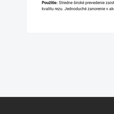
Použitie:
Stredne široké prevedenie zais
kvalitu rezu. Jednoduché zanorenie v a
Z
á
p