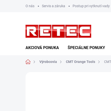
Prejsť
O nás
Servis a záruka
Postup pri vytknutí vady
na
obsah
AKCIOVÁ PONUKA
ŠPECIÁLNE PONUKY
Domov
Výrobcovia
CMT Orange Tools
CMT 
Neohodnotené
Podrobnosti hodn