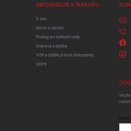
ä
INFORMÁCIE K NÁKUPU
KON
t
i
O nás
e
Servis a záruka
Postup pri vytknutí vady
Doprava a platba
VOP a ďalšie právne dokumenty
GDPR
ODO
Vložte
našom
EMAIL