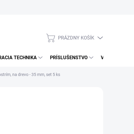
PRÁZDNY KOŠÍK
NÁKUPNÝ
KOŠÍK
RACIA TECHNIKA
PRÍSLUŠENSTVO
VÝROBCOVIA
strím, na drevo - 35 mm, set 5 ks