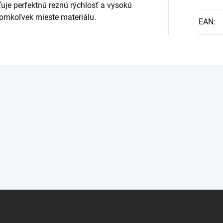
ťuje perfektnú reznú rýchlosť a vysokú
komkoľvek mieste materiálu.
EAN
: