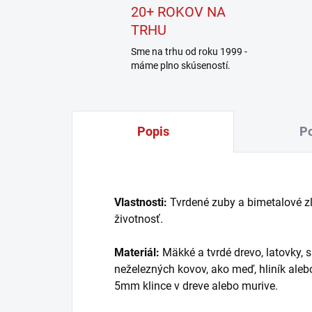
20+ ROKOV NA
TRHU
Sme na trhu od roku 1999 -
máme plno skúseností.
Popis
Po
Vlastnosti:
Tvrdené zuby a bimetalové zl
životnosť.
Materiál:
Mäkké a tvrdé drevo, latovky, s
neželezných kovov, ako meď, hliník ale
5mm klince v dreve alebo murive.