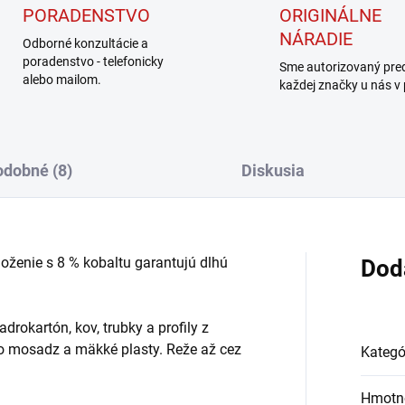
PORADENSTVO
ORIGINÁLNE
NÁRADIE
Odborné konzultácie a
poradenstvo - telefonicky
Sme autorizovaný pre
alebo mailom.
každej značky u nás v
dobné (8)
Diskusia
oženie s 8 % kobaltu garantujú dlhú
Dod
adrokartón, kov, trubky a profily z
bo mosadz a mäkké plasty. Reže až cez
Kategó
Hmotn