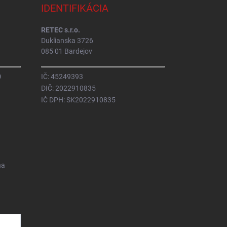
IDENTIFIKÁCIA
RETEC s.r.o.
Duklianska 3726
085 01 Bardejov
0
IČ: 45249393
DIČ: 2022910835
IČ DPH: SK2022910835
na