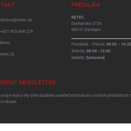
TAKT
PREDAJŇA
RETEC
obchod
@
retec.sk
Duklianska 3726
085 01 Bardejov
+421 905 468 229
Retec
Pondelok – Piatok:
08:00 – 16:3
Sobota:
08:00 - 12:00
retec_bj
Nedeľa:
Zatvorené
BERAŤ NEWSLETTER
 svoj e-mail a my Vám budeme zasielať informácie o nových produktoch 
 e-shope.