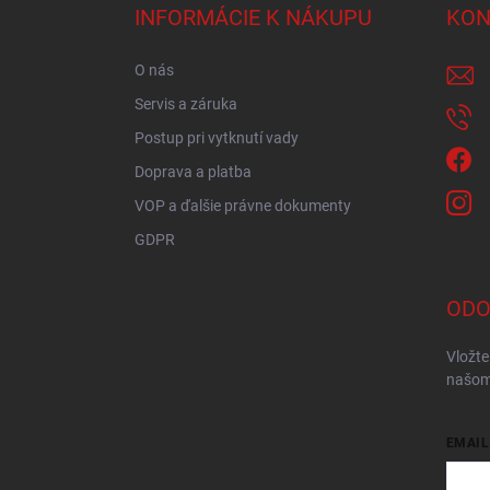
ä
INFORMÁCIE K NÁKUPU
KON
t
i
O nás
e
Servis a záruka
Postup pri vytknutí vady
Doprava a platba
VOP a ďalšie právne dokumenty
GDPR
ODO
Vložte
našom
EMAIL