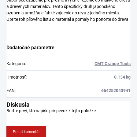
Japonské ozubenie pre presné a rýchle rezanie do mäkkého dreva
a drevených materiálov. Tento špecifický druh japonského
ozubenia umožňuje ľahké zájdenie do rezu z jedného miesta.
Oprite roh pílového listu o materiál a pomaly ho ponorte do dreva.
Dodatočné parametre
Kategória
:
CMT Orange Tools
Hmotnosť
:
0.134 kg
EAN
:
664252043941
Diskusia
Buďte prvý, kto napíše príspevok k tejto položke.
Pridať komentár