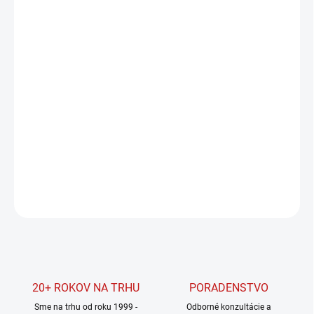
Jednotková
SKLADOM
(5 KS)
cena:
MÔŽEME
DORUČIŤ DO:
10.8.2026
MOŽNOSTI
DORUČENIA
−
+
Pridať do košíka
DETAILNÉ INFORMÁCIE
OPÝTAŤ SA
STRÁŽIŤ
20+ ROKOV NA TRHU
PORADENSTVO
Sme na trhu od roku 1999 -
Odborné konzultácie a