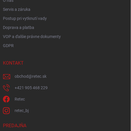
O nás
Servis a záruka
Postup pri vytknutí vady
Doprava a platba
VOP a ďalšie právne dokumenty
GDPR
KONTAKT
obchod
@
retec.sk
+421 905 468 229
Retec
retec_bj
PREDAJŇA