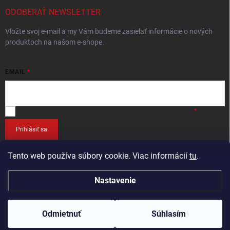
ODOBERAŤ NEWSLETTER
Vložte svoj e-mail a my Vám budeme zasielať informácie o nových
produktoch na našom e-shope.
EMAIL
Vložením e-mailu
súhlasíte so spracováním osobných údajov
.
Prihlásiť sa
Tento web používa súbory cookie. Viac informácií
tu
.
Nastavenie
Copyright 2026
RETEC.SK
. Všetky práva vyhradené.
Odmietnuť
Súhlasím
Vytvoril Shoptet