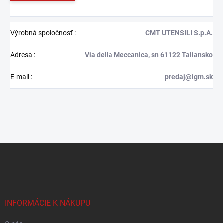
Výrobná spoločnosť
:
CMT UTENSILI S.p.A.
Adresa
:
Via della Meccanica, sn 61122 Taliansko
E-mail
:
predaj@igm.sk
Z
á
p
ä
t
i
INFORMÁCIE K NÁKUPU
e