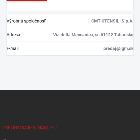
Výrobná spoločnosť
:
CMT UTENSILI S.p.A.
Adresa
:
Via della Meccanica, sn 61122 Taliansko
E-mail
:
predaj@igm.sk
Z
á
p
ä
t
i
INFORMÁCIE K NÁKUPU
e