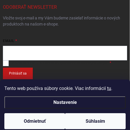
ODOBERAŤ NEWSLETTER
Vložte svoj e-mail a my Vám budeme zasielať informácie o nových
produktoch na našom e-shope.
EMAIL
Vložením e-mailu
súhlasíte so spracováním osobných údajov
.
Prihlásiť sa
Tento web používa súbory cookie. Viac informácií
tu
.
Nastavenie
Copyright 2026
RETEC.SK
. Všetky práva vyhradené.
Odmietnuť
Súhlasím
Vytvoril Shoptet