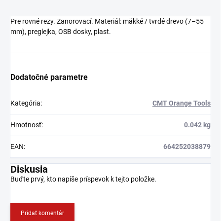
Pre rovné rezy. Zanorovací. Materiál: mäkké / tvrdé drevo (7–55
mm), preglejka, OSB dosky, plast.
Dodatočné parametre
Kategória
:
CMT Orange Tools
Hmotnosť
:
0.042 kg
EAN
:
664252038879
Diskusia
Buďte prvý, kto napíše príspevok k tejto položke.
Pridať komentár