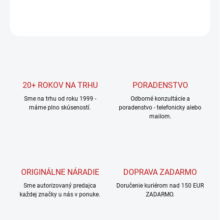
DETAILNÉ INFORMÁCIE
OPÝTAŤ SA
STRÁŽIŤ
20+ ROKOV NA TRHU
PORADENSTVO
Sme na trhu od roku 1999 -
Odborné konzultácie a
máme plno skúseností.
poradenstvo - telefonicky alebo
mailom.
ORIGINÁLNE NÁRADIE
DOPRAVA ZADARMO
Sme autorizovaný predajca
Doručenie kuriérom nad 150 EUR
každej značky u nás v ponuke.
ZADARMO.