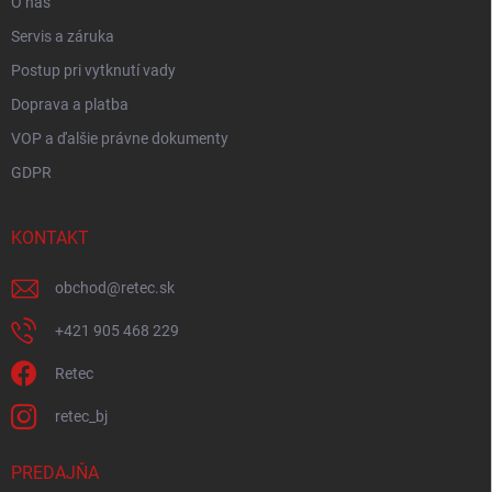
O nás
Servis a záruka
Postup pri vytknutí vady
Doprava a platba
VOP a ďalšie právne dokumenty
GDPR
KONTAKT
obchod
@
retec.sk
+421 905 468 229
Retec
retec_bj
PREDAJŇA