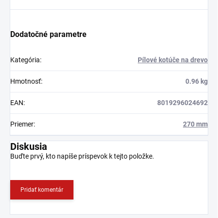
Dodatočné parametre
Kategória
:
Pílové kotúče na drevo
Hmotnosť
:
0.96 kg
EAN
:
8019296024692
Priemer
:
270 mm
Diskusia
Buďte prvý, kto napíše príspevok k tejto položke.
Pridať komentár