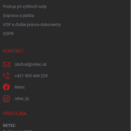
Postup pri vytknutí vady
Doprava a platba
VOP a ďalšie právne dokumenty
GDPR
KONTAKT
obchod
@
retec.sk
+421 905 468 229
Retec
retec_bj
PREDAJŇA
RETEC