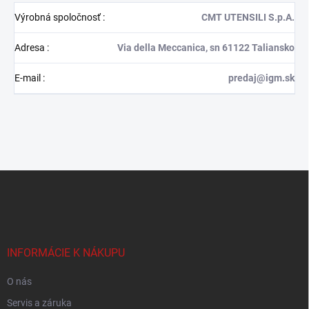
Výrobná spoločnosť
:
CMT UTENSILI S.p.A.
Adresa
:
Via della Meccanica, sn 61122 Taliansko
E-mail
:
predaj@igm.sk
Z
á
p
ä
t
i
INFORMÁCIE K NÁKUPU
e
O nás
Servis a záruka