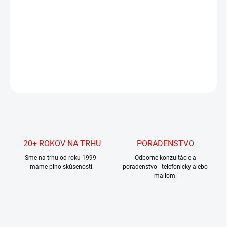
Jednotková
SKLADOM U DODÁVATEĽA
cena:
MOŽNOSTI
DORUČENIA
DETAILNÉ INFORMÁCIE
OPÝTAŤ SA
STRÁŽIŤ
20+ ROKOV NA TRHU
PORADENSTVO
Sme na trhu od roku 1999 -
Odborné konzultácie a
máme plno skúseností.
poradenstvo - telefonicky alebo
mailom.