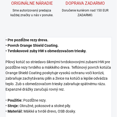
ORIGINÁLNE NÁRADIE
DOPRAVA ZADARMO
Sme autorizovaný predajca
Doručenie kuriérom nad 150 EUR
každej značky u nás v ponuke.
ZADARMO.
• Pre pozdĺžne rezy dreva.
• Povrch Orange Shield Coating.
• Tvrdokovové zuby HW s obmedzovačom triesky.
Pílový kotúč so striedavo šikmými tvrdokovovými zubami HW pre
pozdĺžne rezy tvrdého a mäkkého dreva. Teflónový povrch kotúča
Orange Shield Coating poskytuje vysokú ochranu voči korózii,
zabraňuje zachytávaniu pilín a živice na kotúči a lepšie odvádza
teplo. Zub s obmedzovačom triesky zabraňuje spätnému rázu.
Expanzné drážky zaručujú rovný rez.
•
Použitie:
Pozdĺžne rezy.
•
Stroje:
Okružné, pokosové a stolné píly.
•
Materiál:
Mäkké a tvrdé drevo, OSB dosky.