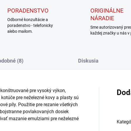
PORADENSTVO
ORIGINÁLNE
NÁRADIE
Odborné konzultácie a
poradenstvo - telefonicky
Sme autorizovaný pre
alebo mailom.
každej značky u nás v
dobné (8)
Diskusia
Skonštruované pre vysoký výkon,
Dod
T kotúče pre neželezné kovy a plasty sú
ové píly. Použitie pre rezanie všetkých
obojstranne povlakovaných dosiek
ať mazanie emulziami pre neželezné
Kategó