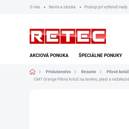
Prejsť
O nás
Servis a záruka
Postup pri vytknutí vady
na
obsah
AKCIOVÁ PONUKA
ŠPECIÁLNE PONUKY
Domov
Príslušenstvo
Rezanie
Pílové kotú
CMT Orange Pílový kotúč na lamino, plast a neželez
Neohodnotené
Podrobnosti hodn