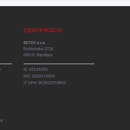
IDENTIFIKÁCIA
RETEC s.r.o.
Duklianska 3726
085 01 Bardejov
0
IČ: 45249393
DIČ: 2022910835
IČ DPH: SK2022910835
na