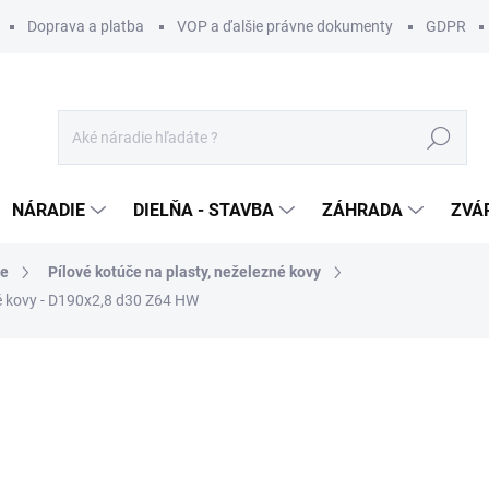
Doprava a platba
VOP a ďalšie právne dokumenty
GDPR
Hľadať
NÁRADIE
DIELŇA - STAVBA
ZÁHRADA
ZVÁ
če
Pílové kotúče na plasty, neželezné kovy
né kovy - D190x2,8 d30 Z64 HW
otenia
ZNAČKA:
CMT ORANGE TOOLS
72 €
/ ks
58,54 € bez DPH