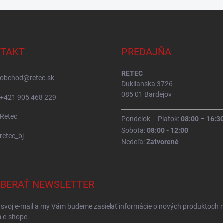
TAKT
PREDAJŇA
RETEC
obchod
@
retec.sk
Duklianska 3726
085 01 Bardejov
+421 905 468 229
Retec
Pondelok – Piatok:
08:00 – 16:3
Sobota:
08:00 - 12:00
retec_bj
Nedeľa:
Zatvorené
BERAŤ NEWSLETTER
 svoj e-mail a my Vám budeme zasielať informácie o nových produktoch 
 e-shope.