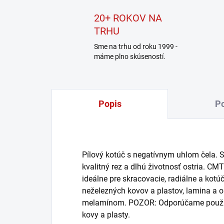
20+ ROKOV NA
TRHU
Sme na trhu od roku 1999 -
máme plno skúseností.
Popis
Po
Pílový kotúč s negatívnym uhlom čela. 
kvalitný rez a dlhú životnosť ostria. CM
ideálne pre skracovacie, radiálne a kotúč
neželezných kovov a plastov, lamina a 
melamínom. POZOR: Odporúčame použív
kovy a plasty.