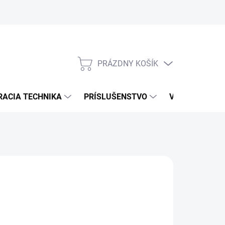
PRÁZDNY KOŠÍK
NÁKUPNÝ
KOŠÍK
RACIA TECHNIKA
PRÍSLUŠENSTVO
VÝROBCOVIA