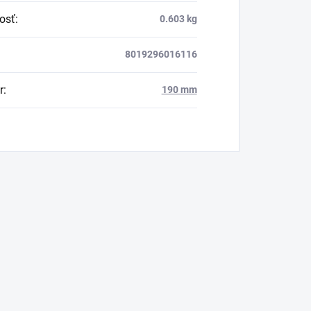
osť
:
0.603 kg
8019296016116
r
:
190 mm