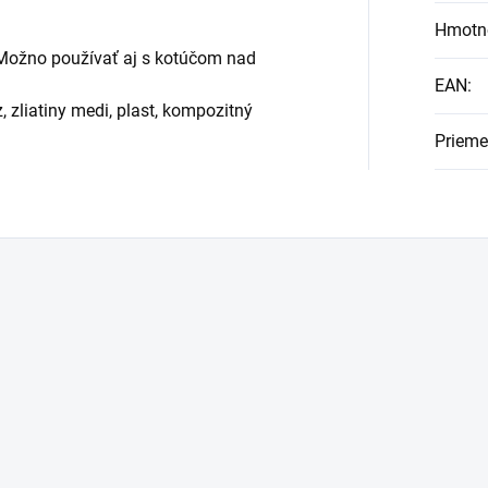
Hmotn
 Možno používať aj s kotúčom nad
EAN
:
 zliatiny medi, plast, kompozitný
Prieme