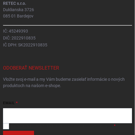
RETEC s.r.o.
Duklianska 3726
085 01 Bardejov
IČ: 45249393
DIČ: 2022910835
IČ DPH: SK2022910835
ODOBERAŤ NEWSLETTER
Vložte svoj e-mail a my Vám budeme zasielať informácie o nových
produktoch na našom e-shope.
EMAIL
Vložením e-mailu
súhlasíte so spracováním osobných údajov
.