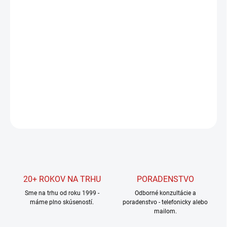
Jednotková
SKLADOM U DODÁVATEĽA
cena:
MOŽNOSTI
DORUČENIA
−
+
Pridať do košíka
DETAILNÉ INFORMÁCIE
OPÝTAŤ SA
STRÁŽIŤ
20+ ROKOV NA TRHU
PORADENSTVO
Sme na trhu od roku 1999 -
Odborné konzultácie a
máme plno skúseností.
poradenstvo - telefonicky alebo
mailom.