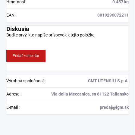
Hmotnosť
:
0.457 kg
EAN
:
8019296072211
Diskusia
Buďte prvý, kto napíše príspevok k tejto položke.
Pridať komentár
Výrobná spoločnosť
:
CMT UTENSILI S.p.A.
Adresa
:
Via della Meccanica, sn 61122 Taliansko
E-mail
:
predaj@igm.sk