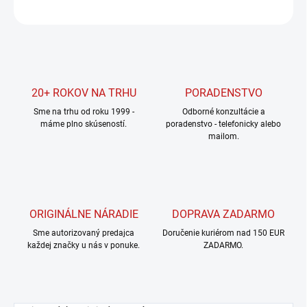
OPÝTAŤ SA
STRÁŽIŤ
20+ ROKOV NA TRHU
PORADENSTVO
Sme na trhu od roku 1999 -
Odborné konzultácie a
máme plno skúseností.
poradenstvo - telefonicky alebo
mailom.
ORIGINÁLNE NÁRADIE
DOPRAVA ZADARMO
Sme autorizovaný predajca
Doručenie kuriérom nad 150 EUR
každej značky u nás v ponuke.
ZADARMO.