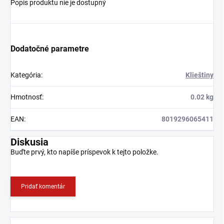
Popis produktu nie je dostupný
Dodatočné parametre
Kategória
:
Klieštiny
Hmotnosť
:
0.02 kg
EAN
:
8019296065411
Diskusia
Buďte prvý, kto napíše príspevok k tejto položke.
Pridať komentár