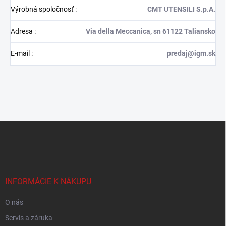
Výrobná spoločnosť
:
CMT UTENSILI S.p.A.
Adresa
:
Via della Meccanica, sn 61122 Taliansko
E-mail
:
predaj@igm.sk
Z
á
p
ä
t
i
INFORMÁCIE K NÁKUPU
e
O nás
Servis a záruka