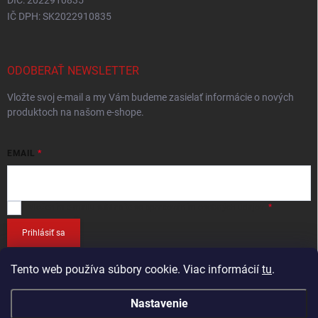
DIČ: 2022910835
IČ DPH: SK2022910835
ODOBERAŤ NEWSLETTER
Vložte svoj e-mail a my Vám budeme zasielať informácie o nových
produktoch na našom e-shope.
EMAIL
Vložením e-mailu
súhlasíte so spracováním osobných údajov
.
Prihlásiť sa
Tento web používa súbory cookie. Viac informácií
tu
.
Nastavenie