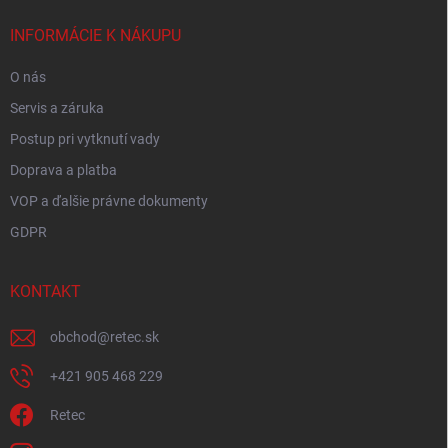
t
i
INFORMÁCIE K NÁKUPU
e
O nás
Servis a záruka
Postup pri vytknutí vady
Doprava a platba
VOP a ďalšie právne dokumenty
GDPR
KONTAKT
obchod
@
retec.sk
+421 905 468 229
Retec