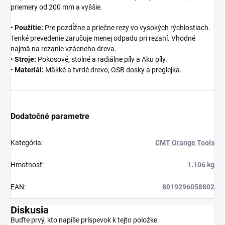
priemery od 200 mm a vyššie.
•
Použitie:
Pre pozdĺžne a priečne rezy vo vysokých rýchlostiach.
Tenké prevedenie zaručuje menej odpadu pri rezaní. Vhodné
najmä na rezanie vzácneho dreva.
•
Stroje:
Pokosové, stolné a radiálne píly a Aku píly.
•
Materiál:
Mäkké a tvrdé drevo, OSB dosky a preglejka.
Dodatočné parametre
Kategória
:
CMT Orange Tools
Hmotnosť
:
1.106 kg
EAN
:
8019296058802
Diskusia
Buďte prvý, kto napíše príspevok k tejto položke.