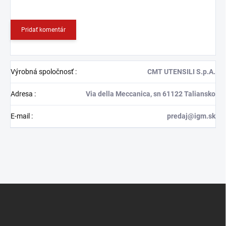
Pridať komentár
Výrobná spoločnosť
:
CMT UTENSILI S.p.A.
Adresa
:
Via della Meccanica, sn 61122 Taliansko
E-mail
:
predaj@igm.sk
Z
á
p
ä