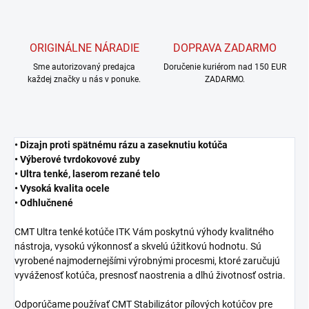
ORIGINÁLNE NÁRADIE
DOPRAVA ZADARMO
Sme autorizovaný predajca
Doručenie kuriérom nad 150 EUR
každej značky u nás v ponuke.
ZADARMO.
• Dizajn proti spätnému rázu a zaseknutiu kotúča
• Výberové tvrdokovové zuby
• Ultra tenké, laserom rezané telo
• Vysoká kvalita ocele
• Odhlučnené
CMT Ultra tenké kotúče ITK Vám poskytnú výhody kvalitného
nástroja, vysokú výkonnosť a skvelú úžitkovú hodnotu. Sú
vyrobené najmodernejšími výrobnými procesmi, ktoré zaručujú
vyváženosť kotúča, presnosť naostrenia a dlhú životnosť ostria.
Odporúčame používať CMT Stabilizátor pílových kotúčov pre