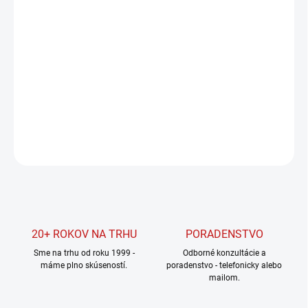
Jednotková
SKLADOM
(1 KS)
cena:
MÔŽEME
DORUČIŤ DO:
11.8.2026
MOŽNOSTI
DORUČENIA
DETAILNÉ INFORMÁCIE
OPÝTAŤ SA
STRÁŽIŤ
20+ ROKOV NA TRHU
PORADENSTVO
Sme na trhu od roku 1999 -
Odborné konzultácie a
máme plno skúseností.
poradenstvo - telefonicky alebo
mailom.