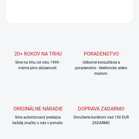
DETAILNÉ INFORMÁCIE
OPÝTAŤ SA
STRÁŽIŤ
20+ ROKOV NA TRHU
PORADENSTVO
Sme na trhu od roku 1999 -
Odborné konzultácie a
máme plno skúseností.
poradenstvo - telefonicky alebo
mailom.
ORIGINÁLNE NÁRADIE
DOPRAVA ZADARMO
Sme autorizovaný predajca
Doručenie kuriérom nad 150 EUR
každej značky u nás v ponuke.
ZADARMO.