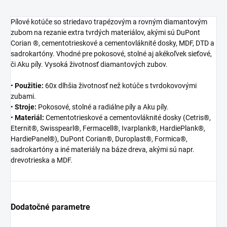
Pílové kotúče so striedavo trapézovým a rovným diamantovým
zubom na rezanie extra tvrdých materiálov, akými sú DuPont
Corian ®, cementotrieskové a cementovláknité dosky, MDF, DTD a
sadrokartóny. Vhodné pre pokosové, stolné aj akékoľvek sieťové,
či Aku píly. Vysoká životnosť diamantových zubov.
•
Použitie:
60x dlhšia životnosť než kotúče s tvrdokovovými
zubami.
•
Stroje:
Pokosové, stolné a radiálne píly a Aku píly.
•
Materiál:
Cementotrieskové a cementovláknité dosky (Cetris®,
Eternit®, Swisspearl®, Fermacell®, Ivarplank®, HardiePlank®,
HardiePanel®), DuPont Corian®, Duroplast®, Formica®,
sadrokartóny a iné materiály na báze dreva, akými sú napr.
drevotrieska a MDF.
Dodatočné parametre