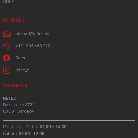
GDPR
KONTAKT
obchod
@
retec.sk
+421 905 468 229
Retec
retec_bj
PREDAJŇA
RETEC
Duklianska 3726
085 01 Bardejov
Pondelok – Piatok:
08:00 – 16:30
Sobota:
08:00 - 12:00