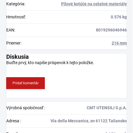
Kategória
:
Pílové kotúče na ostatné materiály
Hmotnosť
:
0.576 kg
EAN
:
8019296046946
Priemer
:
216 mm
Diskusia
Buďte prvý, kto napíše príspevok k tejto položke.
Pridať komentár
Výrobná spoločnosť
:
CMT UTENSILI S.p.A.
Adresa
:
Via della Meccanica, sn 61122 Taliansko