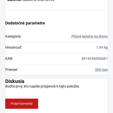
Dodatočné parametre
Kategória
:
Pílové kotúče na drevo
Hmotnosť
:
1.99 kg
EAN
:
8019296006681
Priemer
:
350 mm
Diskusia
Buďte prvý, kto napíše príspevok k tejto položke.
Pridať komentár