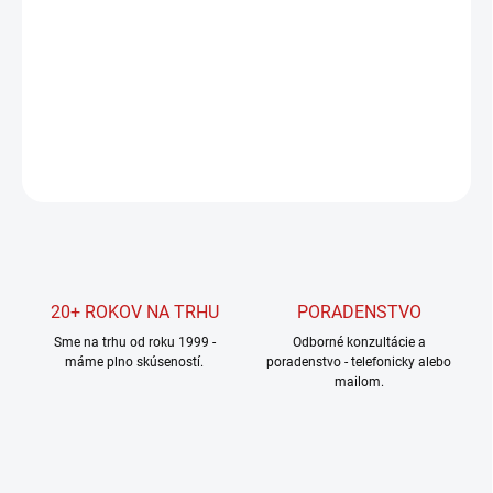
Jednotková
SKLADOM U DODÁVATEĽA
cena:
MOŽNOSTI
DORUČENIA
DETAILNÉ INFORMÁCIE
OPÝTAŤ SA
STRÁŽIŤ
20+ ROKOV NA TRHU
PORADENSTVO
Sme na trhu od roku 1999 -
Odborné konzultácie a
máme plno skúseností.
poradenstvo - telefonicky alebo
mailom.