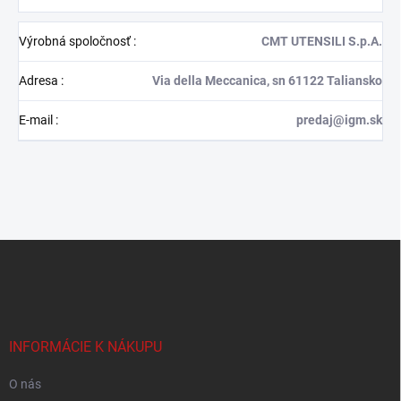
Výrobná spoločnosť
:
CMT UTENSILI S.p.A.
Adresa
:
Via della Meccanica, sn 61122 Taliansko
E-mail
:
predaj@igm.sk
Z
á
p
ä
t
i
INFORMÁCIE K NÁKUPU
e
O nás