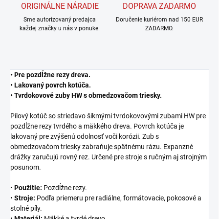
ORIGINÁLNE NÁRADIE
DOPRAVA ZADARMO
Sme autorizovaný predajca
Doručenie kuriérom nad 150 EUR
každej značky u nás v ponuke.
ZADARMO.
• Pre pozdĺžne rezy dreva.
• Lakovaný povrch kotúča.
• Tvrdokovové zuby HW s obmedzovačom triesky.
Pílový kotúč so striedavo šikmými tvrdokovovými zubami HW pre
pozdĺžne rezy tvrdého a mäkkého dreva. Povrch kotúča je
lakovaný pre zvýšenú odolnosť voči korózii. Zub s
obmedzovačom triesky zabraňuje spätnému rázu. Expanzné
drážky zaručujú rovný rez. Určené pre stroje s ručným aj strojným
posunom.
•
Použitie:
Pozdĺžne rezy.
•
Stroje:
Podľa priemeru pre radiálne, formátovacie, pokosové a
stolné píly.
•
Materiál:
Mäkké a tvrdé drevo.