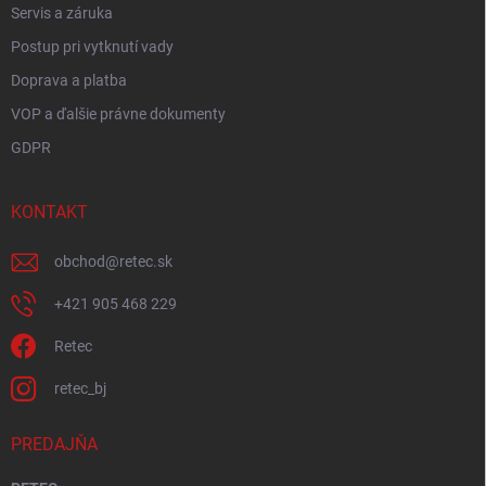
Servis a záruka
Postup pri vytknutí vady
Doprava a platba
VOP a ďalšie právne dokumenty
GDPR
KONTAKT
obchod
@
retec.sk
+421 905 468 229
Retec
retec_bj
PREDAJŇA