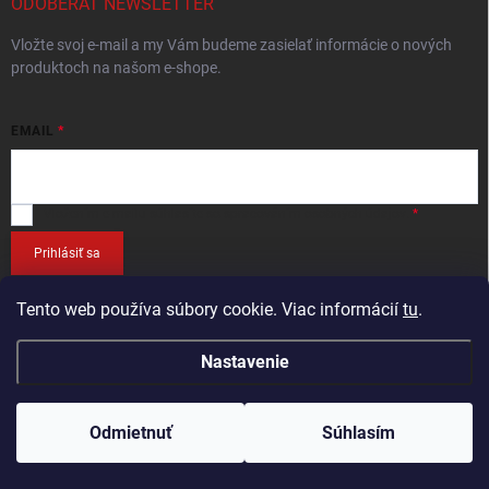
ODOBERAŤ NEWSLETTER
Vložte svoj e-mail a my Vám budeme zasielať informácie o nových
produktoch na našom e-shope.
EMAIL
Vložením e-mailu
súhlasíte so spracováním osobných údajov
.
Prihlásiť sa
Tento web používa súbory cookie. Viac informácií
tu
.
Nastavenie
Copyright 2026
RETEC.SK
. Všetky práva vyhradené.
Odmietnuť
Súhlasím
Vytvoril Shoptet