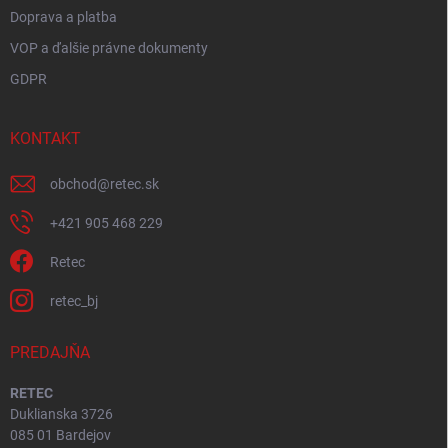
Doprava a platba
VOP a ďalšie právne dokumenty
GDPR
KONTAKT
obchod
@
retec.sk
+421 905 468 229
Retec
retec_bj
PREDAJŇA
RETEC
Duklianska 3726
085 01 Bardejov