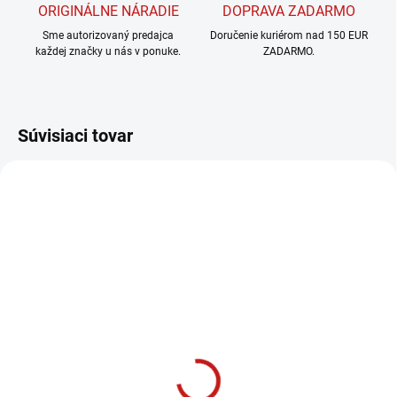
ORIGINÁLNE NÁRADIE
DOPRAVA ZADARMO
Sme autorizovaný predajca
Doručenie kuriérom nad 150 EUR
každej značky u nás v ponuke.
ZADARMO.
Súvisiaci tovar
NOVINKA
NA DOTAZ
Bosch EXPERT
Kapovacia a pokosová
píla EXCM 341-305 GD