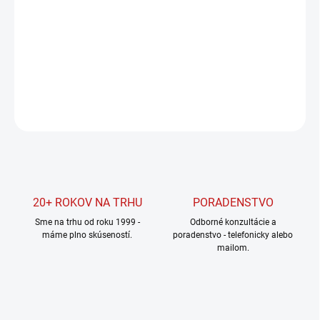
Jednotková
SKLADOM U DODÁVATEĽA
cena:
MOŽNOSTI
DORUČENIA
DETAILNÉ INFORMÁCIE
OPÝTAŤ SA
STRÁŽIŤ
20+ ROKOV NA TRHU
PORADENSTVO
Sme na trhu od roku 1999 -
Odborné konzultácie a
máme plno skúseností.
poradenstvo - telefonicky alebo
mailom.