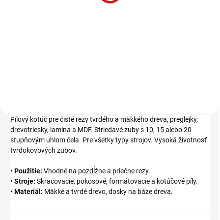
1 437,87 €
1 169 € bez DPH
−
+
Do košíka
Pílový kotúč pre čisté rezy tvrdého a mäkkého dreva, preglejky,
drevotriesky, lamina a MDF. Striedavé zuby s 10, 15 alebo 20
stupňovým uhlom čela. Pre všetky typy strojov. Vysoká životnosť
tvrdokovových zubov.
• Použitie:
Vhodné na pozdĺžne a priečne rezy.
• Stroje:
Skracovacie, pokosové, formátovacie a kotúčové píly.
• Materiál:
Mäkké a tvrdé drevo, dosky na báze dreva.