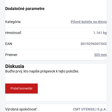
Dodatočné parametre
Kategória
:
Pílové kotúče na drevo
Hmotnosť
:
1.161 kg
EAN
:
8019296007442
Priemer
:
305 mm
Diskusia
Buďte prvý, kto napíše príspevok k tejto položke.
Pridať komentár
Výrobná spoločnosť
:
CMT UTENSILI S.p.A.