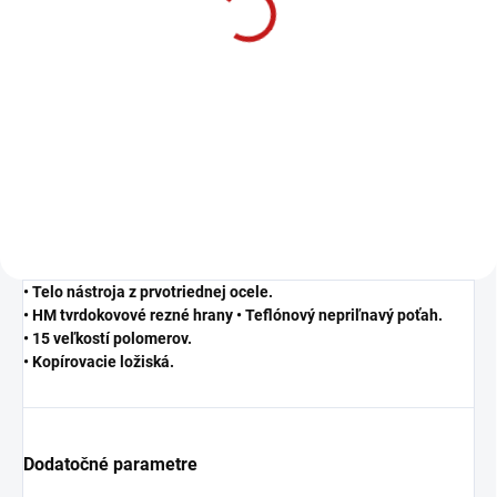
t1,6 d3,25 D9
3 €
2,44 € bez DPH
−
+
Do košíka
• Telo nástroja z prvotriednej ocele.
• HM tvrdokovové rezné hrany • Teflónový nepriľnavý poťah.
• 15 veľkostí polomerov.
• Kopírovacie ložiská.
Dodatočné parametre