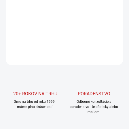
cena:
MOŽNOSTI
DORUČENIA
−
+
Pridať do košíka
DETAILNÉ INFORMÁCIE
OPÝTAŤ SA
STRÁŽIŤ
20+ ROKOV NA TRHU
PORADENSTVO
Sme na trhu od roku 1999 -
Odborné konzultácie a
máme plno skúseností.
poradenstvo - telefonicky alebo
mailom.