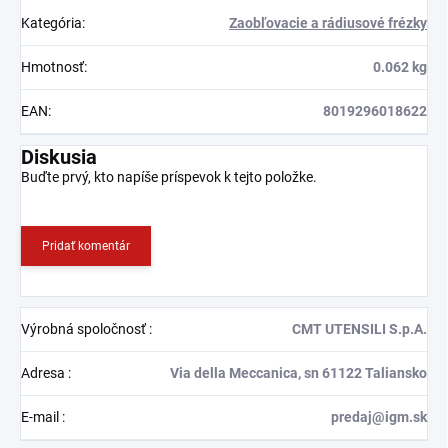
Kategória
:
Zaobľovacie a rádiusové frézky
Hmotnosť
:
0.062 kg
EAN
:
8019296018622
Diskusia
Buďte prvý, kto napíše príspevok k tejto položke.
Pridať komentár
Výrobná spoločnosť
:
CMT UTENSILI S.p.A.
Adresa
:
Via della Meccanica, sn 61122 Taliansko
E-mail
:
predaj@igm.sk