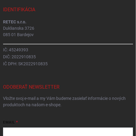
IDENTIFIKÁCIA
RETEC s.r.o.
Duklianska 3726
085 01 Bardejov
IČ: 45249393
DIČ: 2022910835
IČ DPH: SK2022910835
ODOBERAŤ NEWSLETTER
Vložte svoj e-mail a my Vám budeme zasielať informácie o nových
produktoch na našom e-shope.
EMAIL