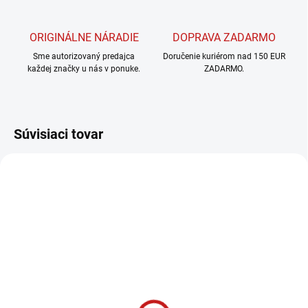
ORIGINÁLNE NÁRADIE
DOPRAVA ZADARMO
Sme autorizovaný predajca
Doručenie kuriérom nad 150 EUR
každej značky u nás v ponuke.
ZADARMO.
Súvisiaci tovar
SKLADOM U DODÁVATEĽA
CMT C541 Podložka -