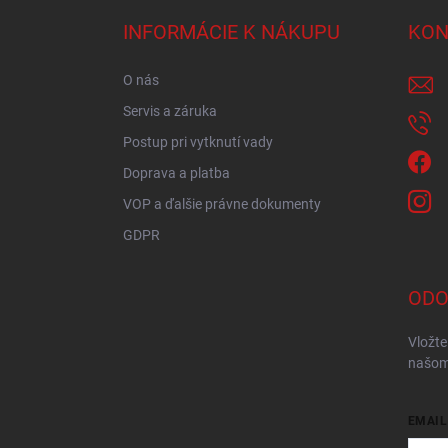
p
ä
INFORMÁCIE K NÁKUPU
KON
t
i
O nás
e
Servis a záruka
Postup pri vytknutí vady
Doprava a platba
VOP a ďalšie právne dokumenty
GDPR
ODO
Vložte
našom
EMAIL