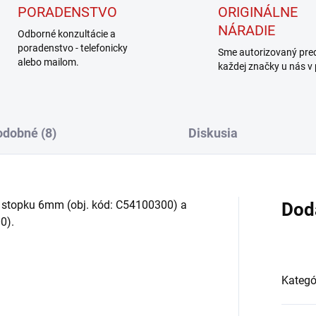
PORADENSTVO
ORIGINÁLNE
NÁRADIE
Odborné konzultácie a
poradenstvo - telefonicky
Sme autorizovaný pre
alebo mailom.
každej značky u nás v
dobné (8)
Diskusia
e stopku 6mm (obj. kód: C54100300) a
Dod
0).
Kategó