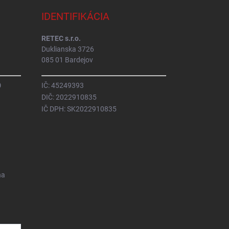
IDENTIFIKÁCIA
RETEC s.r.o.
Duklianska 3726
085 01 Bardejov
0
IČ: 45249393
DIČ: 2022910835
IČ DPH: SK2022910835
na