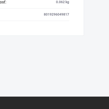
osť
:
0.062 kg
8019296049817