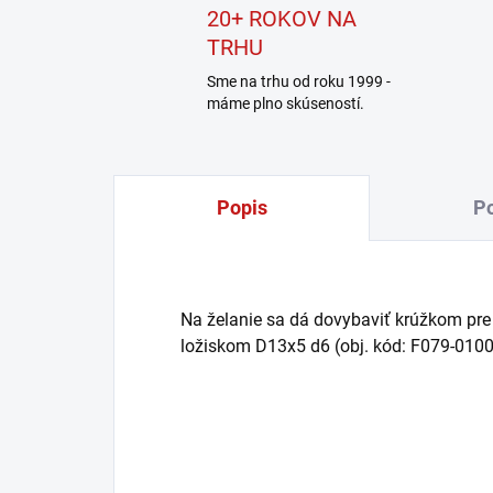
20+ ROKOV NA
TRHU
Sme na trhu od roku 1999 -
máme plno skúseností.
Popis
Po
Na želanie sa dá dovybaviť krúžkom pr
ložiskom D13x5 d6 (obj. kód: F079-0100