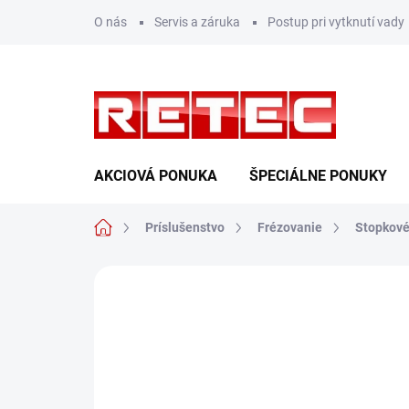
Prejsť
O nás
Servis a záruka
Postup pri vytknutí vady
na
obsah
AKCIOVÁ PONUKA
ŠPECIÁLNE PONUKY
Domov
Príslušenstvo
Frézovanie
Stopkové
Neohodnotené
Podrobnosti hodn