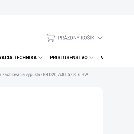
PRÁZDNY KOŠÍK
NÁKUPNÝ
KOŠÍK
RACIA TECHNIKA
PRÍSLUŠENSTVO
VÝROBCOVIA
 zaoblovacia vypuklá - R4 D20,7x8 L57 S=6 HW