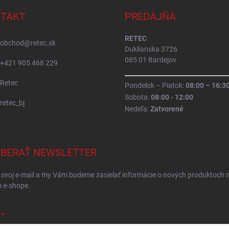
TAKT
PREDAJŇA
RETEC
obchod
@
retec.sk
Duklianska 3726
085 01 Bardejov
+421 905 468 229
Retec
Pondelok – Piatok:
08:00 – 16:3
Sobota:
08:00 - 12:00
retec_bj
Nedeľa:
Zatvorené
BERAŤ NEWSLETTER
 svoj e-mail a my Vám budeme zasielať informácie o nových produktoch 
 e-shope.