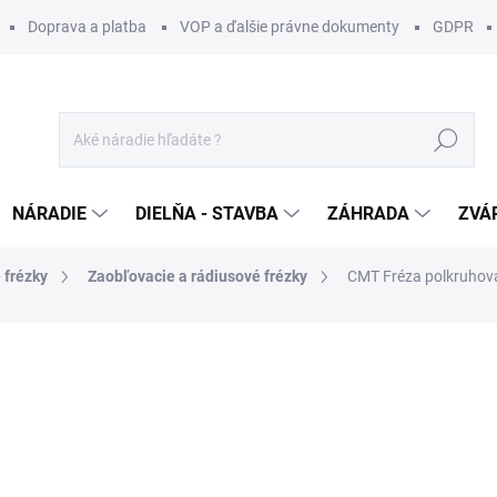
Doprava a platba
VOP a ďalšie právne dokumenty
GDPR
Hľadať
NÁRADIE
DIELŇA - STAVBA
ZÁHRADA
ZVÁ
 frézky
Zaobľovacie a rádiusové frézky
CMT Fréza polkruhová
otenia
ZNAČKA:
CMT ORANGE TOOLS
44 €
/ ks
35,77 € bez DPH
Jednotková
SKLADOM U DODÁVATEĽA