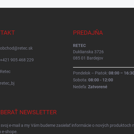
TAKT
PREDAJŇA
RETEC
obchod
@
retec.sk
Duklianska 3726
085 01 Bardejov
+421 905 468 229
Retec
Pondelok – Piatok:
08:00 – 16:3
Sobota:
08:00 - 12:00
retec_bj
Nedeľa:
Zatvorené
BERAŤ NEWSLETTER
 svoj e-mail a my Vám budeme zasielať informácie o nových produktoch 
 e-shope.