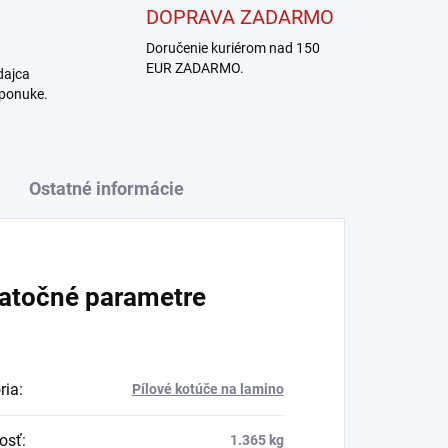
DOPRAVA ZADARMO
Doručenie kuriérom nad 150
EUR ZADARMO.
dajca
 ponuke.
Ostatné informácie
atočné parametre
ria
:
Pílové kotúče na lamino
osť
:
1.365 kg