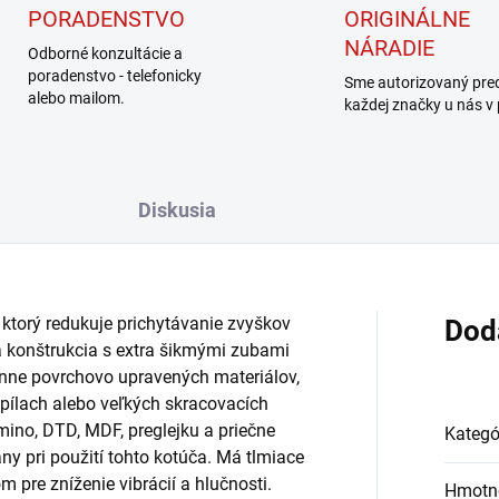
PORADENSTVO
ORIGINÁLNE
NÁRADIE
Odborné konzultácie a
poradenstvo - telefonicky
Sme autorizovaný pre
alebo mailom.
každej značky u nás v
Diskusia
torý redukuje prichytávanie zvyškov
Dod
na konštrukcia s extra šikmými zubami
anne povrchovo upravených materiálov,
 pílach alebo veľkých skracovacích
amino, DTD, MDF, preglejku a priečne
Kategó
ny pri použití tohto kotúča. Má tlmiace
pre zníženie vibrácií a hlučnosti.
Hmotn