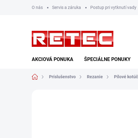
Prejsť
O nás
Servis a záruka
Postup pri vytknutí vady
na
obsah
AKCIOVÁ PONUKA
ŠPECIÁLNE PONUKY
Domov
Príslušenstvo
Rezanie
Pílové kotú
Neohodnotené
Podrobnosti hodn