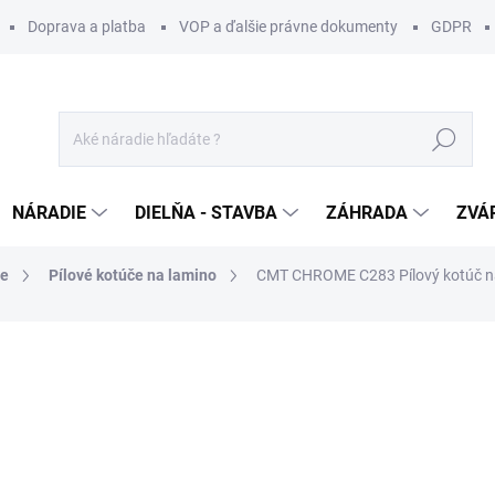
Doprava a platba
VOP a ďalšie právne dokumenty
GDPR
Hľadať
NÁRADIE
DIELŇA - STAVBA
ZÁHRADA
ZVÁ
če
Pílové kotúče na lamino
CMT CHROME C283 Pílový kotúč na
otenia
ZNAČKA:
CMT ORANGE TOOLS
153 €
/ ks
124,39 € bez DPH
Jednotková
SKLADOM U DODÁVATEĽA