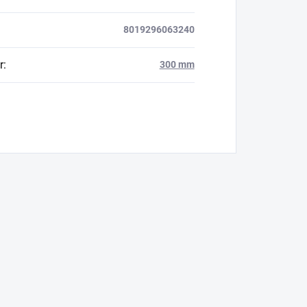
8019296063240
r
:
300 mm