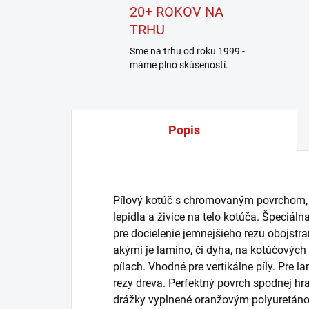
20+ ROKOV NA
TRHU
Sme na trhu od roku 1999 -
máme plno skúseností.
Popis
Pílový kotúč s chromovaným povrchom, k
lepidla a živice na telo kotúča. Špeciál
pre docielenie jemnejšieho rezu obojstr
akými je lamino, či dyha, na kotúčových
pílach. Vhodné pre vertikálne píly. Pre l
rezy dreva. Perfektný povrch spodnej hra
drážky vyplnené oranžovým polyuretánom 