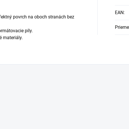
EAN
:
fektný povrch na oboch stranách bez
Prieme
ormátovacie píly.
 materiály.