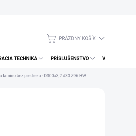
PRÁZDNY KOŠÍK
NÁKUPNÝ
KOŠÍK
RACIA TECHNIKA
PRÍSLUŠENSTVO
VÝROBCOVIA
 lamino bez predrezu - D300x3,2 d30 Z96 HW