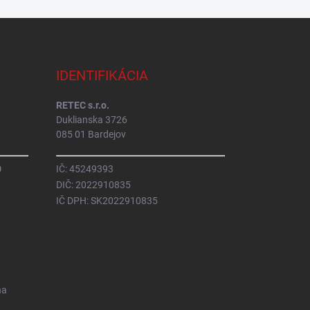
IDENTIFIKÁCIA
RETEC s.r.o.
Duklianska 3726
085 01 Bardejov
0
IČ: 45249393
DIČ: 2022910835
IČ DPH: SK2022910835
na