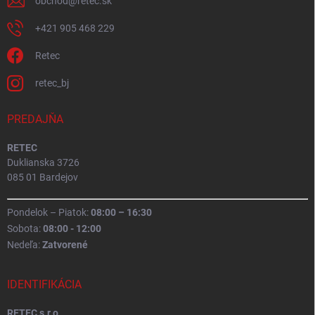
obchod
@
retec.sk
+421 905 468 229
Retec
retec_bj
PREDAJŇA
RETEC
Duklianska 3726
085 01 Bardejov
Pondelok – Piatok:
08:00 – 16:30
Sobota:
08:00 - 12:00
Nedeľa:
Zatvorené
IDENTIFIKÁCIA
RETEC s.r.o.