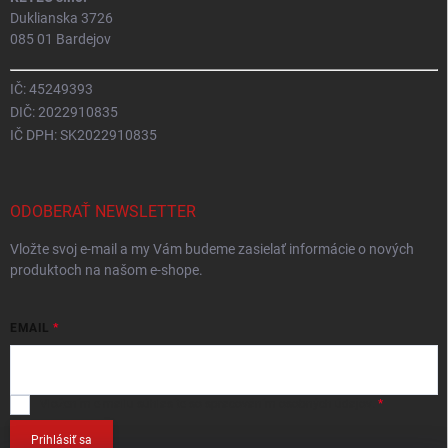
Duklianska 3726
085 01 Bardejov
IČ: 45249393
DIČ: 2022910835
IČ DPH: SK2022910835
ODOBERAŤ NEWSLETTER
Vložte svoj e-mail a my Vám budeme zasielať informácie o nových
produktoch na našom e-shope.
EMAIL
Vložením e-mailu
súhlasíte so spracováním osobných údajov
.
Prihlásiť sa