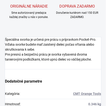
ORIGINÁLNE NÁRADIE
DOPRAVA ZADARMO
Sme autorizovaný predajca
Doručenie kuriérom nad 150 EUR
každej značky u nás v ponuke.
ZADARMO.
Špeciálna svorka je určená pre prácu s prípravkom Pocket-Pro.
Vďaka svorke budete mať zaistený dielec počas vŕtania alebo
skrutkovania k sebe.
Pre presnú a bezpečnú prácu je svorka vybavená dvoma
tanierovými podložkami, ktoré upnú dielec vo väčšej ploche.
Dodatočné parametre
Kategória
:
CMT Orange Tools
Hmotnosť
:
0.346 kg