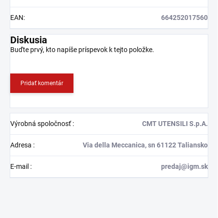
EAN
:
664252017560
Diskusia
Buďte prvý, kto napíše príspevok k tejto položke.
Pridať komentár
Výrobná spoločnosť
:
CMT UTENSILI S.p.A.
Adresa
:
Via della Meccanica, sn 61122 Taliansko
E-mail
:
predaj@igm.sk