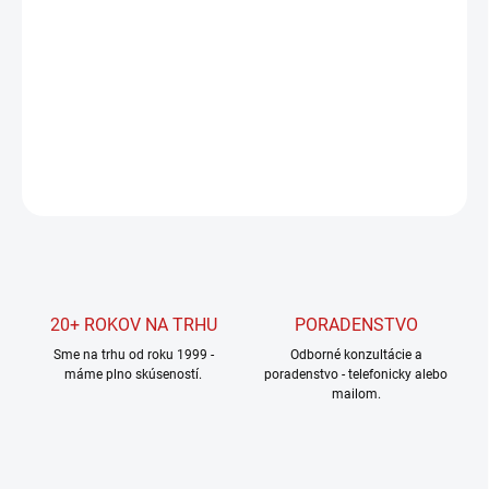
DORUČENIA
−
+
Pridať do košíka
DETAILNÉ INFORMÁCIE
OPÝTAŤ SA
STRÁŽIŤ
20+ ROKOV NA TRHU
PORADENSTVO
Sme na trhu od roku 1999 -
Odborné konzultácie a
máme plno skúseností.
poradenstvo - telefonicky alebo
mailom.