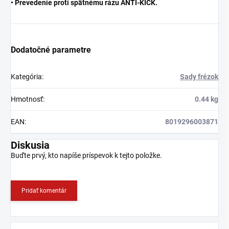
• Prevedenie proti spätnému rázu ANTI-KICK.
Dodatočné parametre
Kategória
:
Sady frézok
Hmotnosť
:
0.44 kg
EAN
:
8019296003871
Diskusia
Buďte prvý, kto napíše príspevok k tejto položke.
Pridať komentár