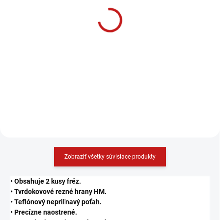
CMT C541 Podložka -
CMT C541 Podložka -
t0,1 d8 D14mm
t0,3 d8 D14
3 €
3 €
2,44 € bez DPH
2,44 € bez DPH
−
+
−
+
Do košíka
Do košíka
Zobraziť všetky súvisiace produkty
• Obsahuje 2 kusy fréz.
• Tvrdokovové rezné hrany HM.
• Teflónový nepriľnavý poťah.
• Precízne naostrené.