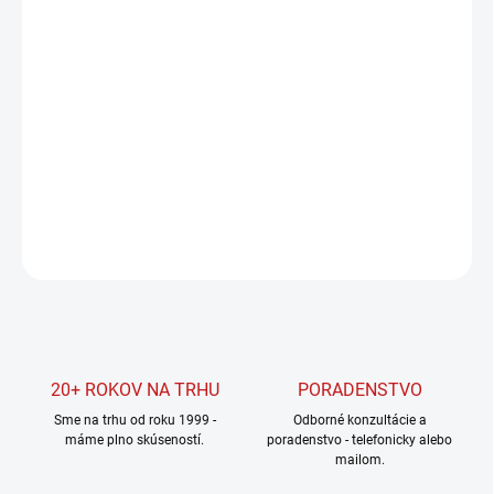
Jednotková
SKLADOM U DODÁVATEĽA
cena:
MOŽNOSTI
DORUČENIA
−
+
Pridať do košíka
DETAILNÉ INFORMÁCIE
OPÝTAŤ SA
STRÁŽIŤ
20+ ROKOV NA TRHU
PORADENSTVO
Sme na trhu od roku 1999 -
Odborné konzultácie a
máme plno skúseností.
poradenstvo - telefonicky alebo
mailom.