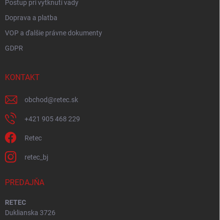
Postup pri vytknutí vady
Doprava a platba
VOP a ďalšie právne dokumenty
GDPR
KONTAKT
obchod
@
retec.sk
+421 905 468 229
Retec
retec_bj
PREDAJŇA
RETEC
Duklianska 3726