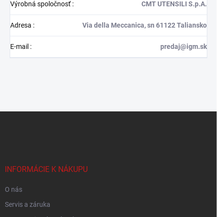
Výrobná spoločnosť
:
CMT UTENSILI S.p.A.
Adresa
:
Via della Meccanica, sn 61122 Taliansko
E-mail
:
predaj@igm.sk
Z
á
p
ä
t
i
INFORMÁCIE K NÁKUPU
e
O nás
Servis a záruka