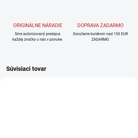
ORIGINÁLNE NÁRADIE
DOPRAVA ZADARMO
Sme autorizovaný predajca
Doručenie kuriérom nad 150 EUR
každej značky u nás v ponuke.
ZADARMO.
Súvisiaci tovar
SKLADOM U DODÁVATEĽA
SKLADOM U DODÁVATEĽA