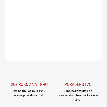
Jednotková
SKLADOM U DODÁVATEĽA
cena:
MOŽNOSTI
DORUČENIA
−
+
Pridať do košíka
DETAILNÉ INFORMÁCIE
OPÝTAŤ SA
STRÁŽIŤ
20+ ROKOV NA TRHU
PORADENSTVO
Sme na trhu od roku 1999 -
Odborné konzultácie a
máme plno skúseností.
poradenstvo - telefonicky alebo
mailom.