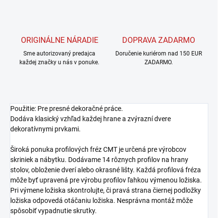
ORIGINÁLNE NÁRADIE
DOPRAVA ZADARMO
Sme autorizovaný predajca
Doručenie kuriérom nad 150 EUR
každej značky u nás v ponuke.
ZADARMO.
Použitie: Pre presné dekoračné práce.
Dodáva klasický vzhľad každej hrane a zvýrazní dvere
dekoratívnymi prvkami.
Široká ponuka profilových fréz CMT je určená pre výrobcov
skriniek a nábytku. Dodávame 14 rôznych profilov na hrany
stolov, obloženie dverí alebo okrasné lišty. Každá profilová fréza
môže byť upravená pre výrobu profilov ľahkou výmenou ložiska.
Pri výmene ložiska skontrolujte, či pravá strana čiernej podložky
ložiska odpovedá otáčaniu ložiska. Nesprávna montáž môže
spôsobiť vypadnutie skrutky.