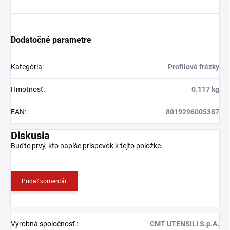
Dodatočné parametre
Kategória
:
Profilové frézky
Hmotnosť
:
0.117 kg
EAN
:
8019296005387
Diskusia
Buďte prvý, kto napíše príspevok k tejto položke.
Pridať komentár
Výrobná spoločnosť
:
CMT UTENSILI S.p.A.