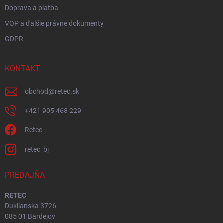
Doprava a platba
VOP a ďalšie právne dokumenty
GDPR
KONTAKT
obchod
@
retec.sk
+421 905 468 229
Retec
retec_bj
PREDAJŇA
RETEC
Duklianska 3726
085 01 Bardejov