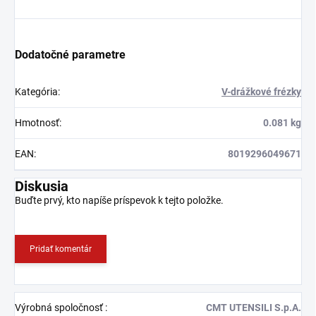
Dodatočné parametre
Kategória
:
V-drážkové frézky
Hmotnosť
:
0.081 kg
EAN
:
8019296049671
Diskusia
Buďte prvý, kto napíše príspevok k tejto položke.
Pridať komentár
Výrobná spoločnosť
:
CMT UTENSILI S.p.A.