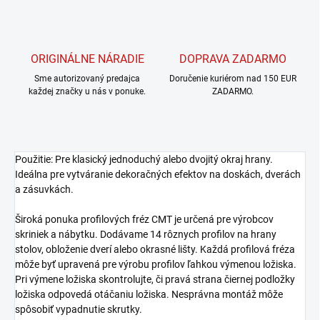
ORIGINÁLNE NÁRADIE
DOPRAVA ZADARMO
Sme autorizovaný predajca
Doručenie kuriérom nad 150 EUR
každej značky u nás v ponuke.
ZADARMO.
Použitie: Pre klasický jednoduchý alebo dvojitý okraj hrany.
Ideálna pre vytváranie dekoračných efektov na doskách, dverách
a zásuvkách.
Široká ponuka profilových fréz CMT je určená pre výrobcov
skriniek a nábytku. Dodávame 14 rôznych profilov na hrany
stolov, obloženie dverí alebo okrasné lišty. Každá profilová fréza
môže byť upravená pre výrobu profilov ľahkou výmenou ložiska.
Pri výmene ložiska skontrolujte, či pravá strana čiernej podložky
ložiska odpovedá otáčaniu ložiska. Nesprávna montáž môže
spôsobiť vypadnutie skrutky.