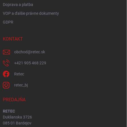
Doprava a platba
VOP a ďalšie právne dokumenty
GDPR
KONTAKT
obchod
@
retec.sk
+421 905 468 229
Retec
retec_bj
PREDAJŇA
RETEC
Duklianska 3726
085 01 Bardejov