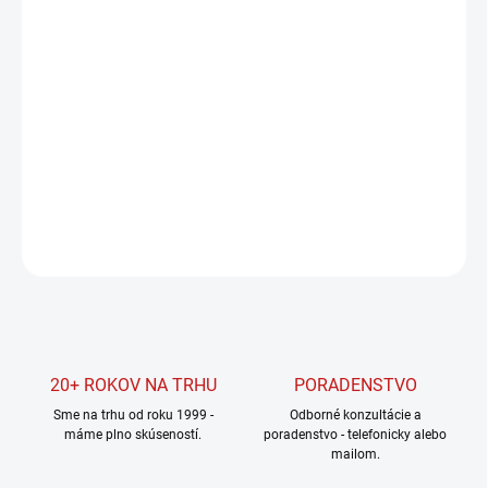
Jednotková
SKLADOM U DODÁVATEĽA
cena:
MOŽNOSTI
DORUČENIA
−
+
Pridať do košíka
DETAILNÉ INFORMÁCIE
OPÝTAŤ SA
STRÁŽIŤ
20+ ROKOV NA TRHU
PORADENSTVO
Sme na trhu od roku 1999 -
Odborné konzultácie a
máme plno skúseností.
poradenstvo - telefonicky alebo
mailom.