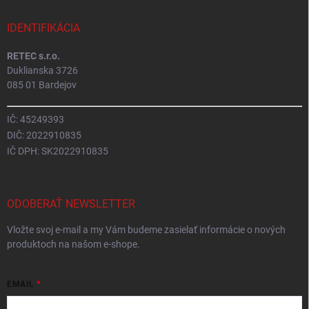
IDENTIFIKÁCIA
RETEC s.r.o.
Duklianska 3726
085 01 Bardejov
IČ: 45249393
DIČ: 2022910835
IČ DPH: SK2022910835
ODOBERAŤ NEWSLETTER
Vložte svoj e-mail a my Vám budeme zasielať informácie o nových
produktoch na našom e-shope.
EMAIL