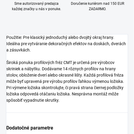
Sme autorizovaný predajca
Doručenie kuriérom nad 150 EUR
každej značky u nás v ponuke.
ZADARMO.
Použitie: Pre klasický jednoduchý alebo dvojitý okraj hrany.
Ideálna pre vytváranie dekoračných efektov na doskách, dverách
a zásuvkách.
Široká ponuka profilových fréz CMT je určená pre výrobcov
skriniek a nábytku. Dodávame 14 rôznych profilov na hrany
stolov, obloženie dverí alebo okrasné lišty. Každá profilová fréza
môže byť upravená pre výrobu profilov ľahkou výmenou ložiska.
Pri výmene ložiska skontrolujte, či pravá strana čiernej podložky
ložiska odpovedá otáčaniu ložiska. Nesprávna montáž môže
spôsobiť vypadnutie skrutky.
Dodatočné parametre