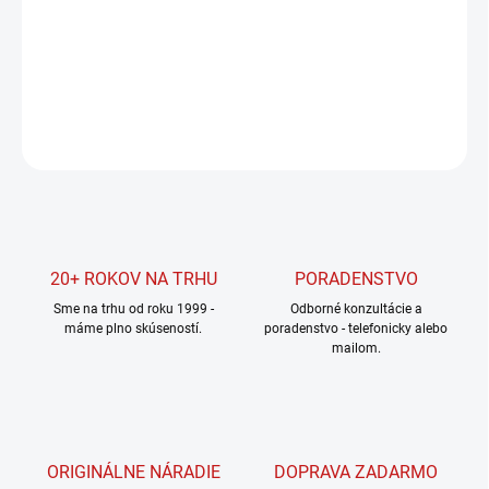
cena:
MOŽNOSTI
DORUČENIA
DETAILNÉ INFORMÁCIE
OPÝTAŤ SA
STRÁŽIŤ
20+ ROKOV NA TRHU
PORADENSTVO
Sme na trhu od roku 1999 -
Odborné konzultácie a
máme plno skúseností.
poradenstvo - telefonicky alebo
mailom.
ORIGINÁLNE NÁRADIE
DOPRAVA ZADARMO