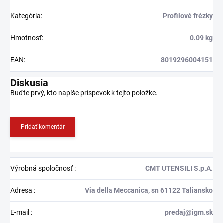
Kategória
:
Profilové frézky
Hmotnosť
:
0.09 kg
EAN
:
8019296004151
Diskusia
Buďte prvý, kto napíše príspevok k tejto položke.
Pridať komentár
Výrobná spoločnosť
:
CMT UTENSILI S.p.A.
Adresa
:
Via della Meccanica, sn 61122 Taliansko
E-mail
:
predaj@igm.sk