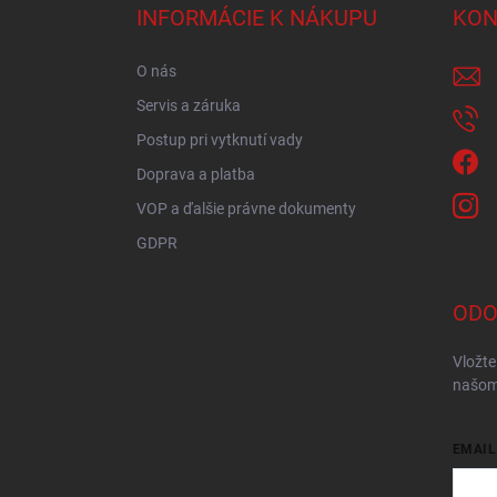
ä
INFORMÁCIE K NÁKUPU
KON
t
i
O nás
e
Servis a záruka
Postup pri vytknutí vady
Doprava a platba
VOP a ďalšie právne dokumenty
GDPR
ODO
Vložte
našom
EMAIL