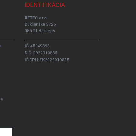
IDENTIFIKÁCIA
RETEC s.r.o.
Duklianska 3726
085 01 Bardejov
0
IČ: 45249393
DIČ: 2022910835
IČ DPH: SK2022910835
na