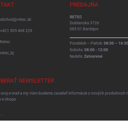
TAKT
PREDAJŇA
RETEC
obchod
@
retec.sk
Duklianska 3726
085 01 Bardejov
+421 905 468 229
Retec
Pondelok – Piatok:
08:00 – 16:3
Sobota:
08:00 - 12:00
retec_bj
Nedeľa:
Zatvorené
BERAŤ NEWSLETTER
 svoj e-mail a my Vám budeme zasielať informácie o nových produktoch 
 e-shope.