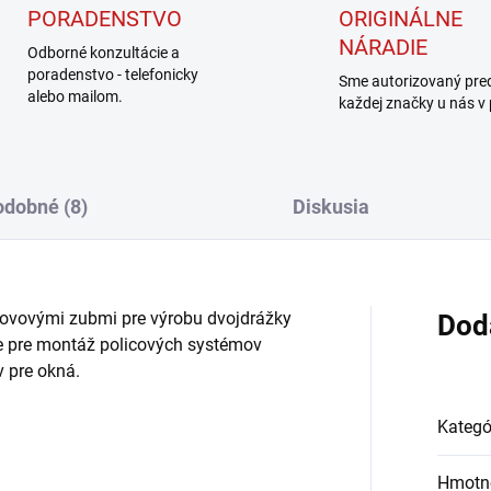
PORADENSTVO
ORIGINÁLNE
NÁRADIE
Odborné konzultácie a
poradenstvo - telefonicky
Sme autorizovaný pre
alebo mailom.
každej značky u nás v
dobné (8)
Diskusia
ovovými zubmi pre výrobu dvojdrážky
Dod
ne pre montáž policových systémov
 pre okná.
Kategó
Hmotn