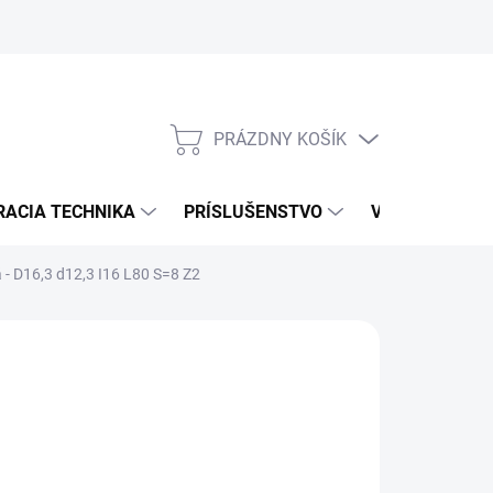
PRÁZDNY KOŠÍK
NÁKUPNÝ
KOŠÍK
RACIA TECHNIKA
PRÍSLUŠENSTVO
VÝROBCOVIA
- D16,3 d12,3 I16 L80 S=8 Z2