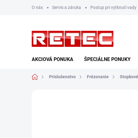
Prejsť
O nás
Servis a záruka
Postup pri vytknutí vady
na
obsah
AKCIOVÁ PONUKA
ŠPECIÁLNE PONUKY
Domov
Príslušenstvo
Frézovanie
Stopkové
Neohodnotené
Podrobnosti hodn