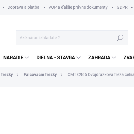
Doprava a platba
VOP a ďalšie právne dokumenty
GDPR
Hľadať
NÁRADIE
DIELŇA - STAVBA
ZÁHRADA
ZVÁ
 frézky
Falcovacie frézky
CMT C965 Dvojdrážková fréza čelná 
otenia
ZNAČKA:
CMT ORANGE TOOLS
49 €
/ ks
39,84 € bez DPH
Jednotková
SKLADOM U DODÁVATEĽA