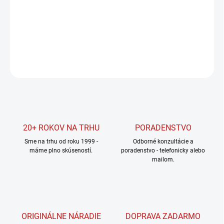
cena:
MOŽNOSTI
DORUČENIA
DETAILNÉ INFORMÁCIE
OPÝTAŤ SA
STRÁŽIŤ
20+ ROKOV NA TRHU
PORADENSTVO
Sme na trhu od roku 1999 -
Odborné konzultácie a
máme plno skúseností.
poradenstvo - telefonicky alebo
mailom.
ORIGINÁLNE NÁRADIE
DOPRAVA ZADARMO