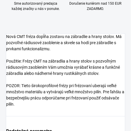
Sme autorizovaný predajca
Doručenie kuriérom nad 150 EUR
každej značky u nás v ponuke.
ZADARMO.
Nová CMT fréza dopĺňa zostavu na zábradlie a hrany stolov. Má
pozvoľné rádiusové zaoblenie a skvele sa hodí pre zábradlie s
prvkami funkcionalizmu.
Použitie: Frézy CMT na zábradlia a hrany stolov s pozvoľným
rádiusovým zaoblením Vám umožnia vyrábať krásne a funkčné
zábradlia alebo nádherné hrany rustikálnych stolov.
POZOR: Tieto širokoprofilové frézy pri frézovaní uberajú veľké
množstvo materiálu a vytvárajú veľké množstvo pilín. Pre ľahšiu a
bezpečnejšiu prácu odporúčame pri frézovaní použiť odsávače
pilín.