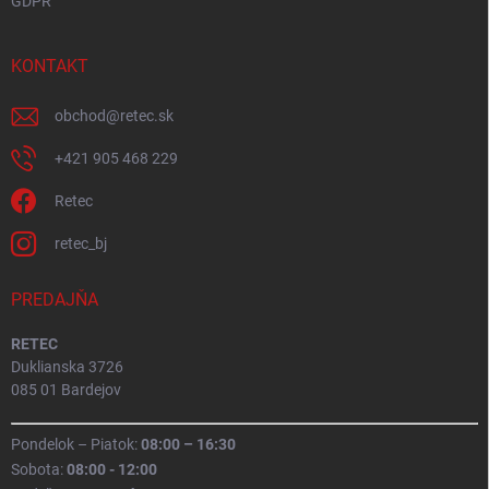
GDPR
KONTAKT
obchod
@
retec.sk
+421 905 468 229
Retec
retec_bj
PREDAJŇA
RETEC
Duklianska 3726
085 01 Bardejov
Pondelok – Piatok:
08:00 – 16:30
Sobota:
08:00 - 12:00