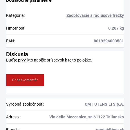
Dodatočné parametre
Kategória
:
Zaobľovacie a rádiusové frézky
Hmotnosť
:
0.207 kg
EAN
:
8019296003581
Diskusia
Buďte prvý, kto napíše príspevok k tejto položke.
Pridať komentár
Výrobná spoločnosť
:
CMT UTENSILI S.p.A.
Adresa
:
Via della Meccanica, sn 61122 Taliansko
E-mail
:
predaj@igm.sk