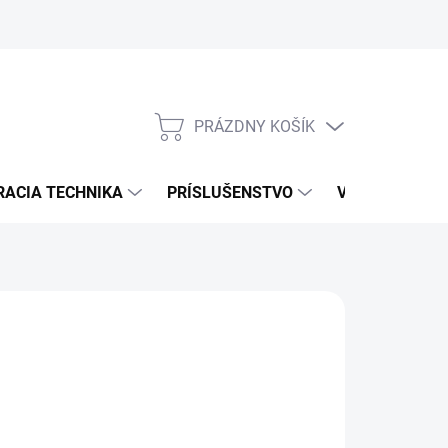
PRÁZDNY KOŠÍK
NÁKUPNÝ
KOŠÍK
RACIA TECHNIKA
PRÍSLUŠENSTVO
VÝROBCOVIA