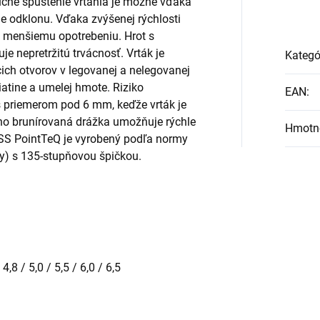
uché spustenie vŕtania je možné vďaka
e odklonu. Vďaka zvýšenej rýchlosti
k menšiemu opotrebeniu. Hrot s
e nepretržitú trvácnosť. Vrták je
Kategó
ich otvorov v legovanej a nelegovanej
liatine a umelej hmote. Riziko
EAN
:
 s priemerom pod 6 mm, keďže vrták je
ho brunírovaná drážka umožňuje rýchle
Hmotn
 HSS PointTeQ je vyrobený podľa normy
ky) s 135-stupňovou špičkou.
 4,8 / 5,0 / 5,5 / 6,0 / 6,5