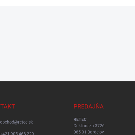
TAKT
PREDAJŇA
RETEC
obchod
@
retec.sk
Duklianska 3726
085 01 Bardejov
+421 905 468 229