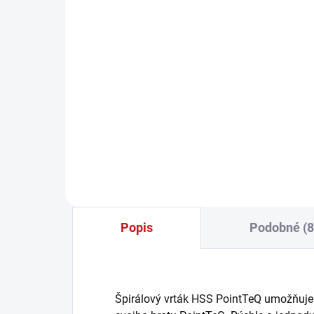
Bosch PRO Príklepová
Bo
vŕtačka GSB 13 RE
vŕ
80,99 €
65
65,85 € bez DPH
52,
−
+
Do košíka
Popis
Podobné (8
Špirálový vrták HSS PointTeQ umožňuje 