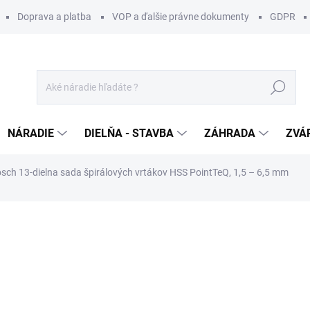
Doprava a platba
VOP a ďalšie právne dokumenty
GDPR
Hľadať
NÁRADIE
DIELŇA - STAVBA
ZÁHRADA
ZVÁ
sch 13-dielna sada špirálových vrtákov HSS PointTeQ, 1,5 – 6,5 mm
otenia
ZNAČKA:
BOSCH
9,99 €
/ ks
8,12 € bez DPH
Jednotková
NA DOTAZ