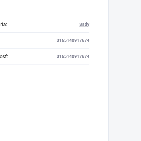
ria
:
Sady
3165140917674
osť
:
3165140917674