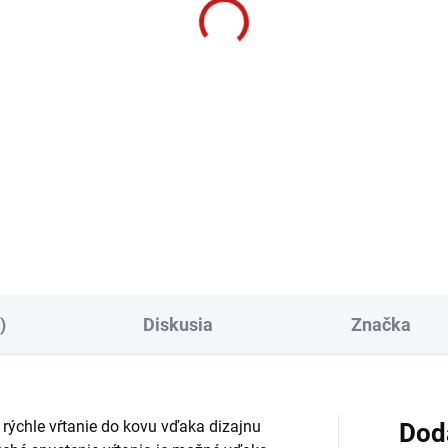
sch PRO Príklepová
tačka GSB 600
 €
85 € bez DPH
−
+
Do košíka
)
Diskusia
Značka
rýchle vŕtanie do kovu vďaka dizajnu
Dod