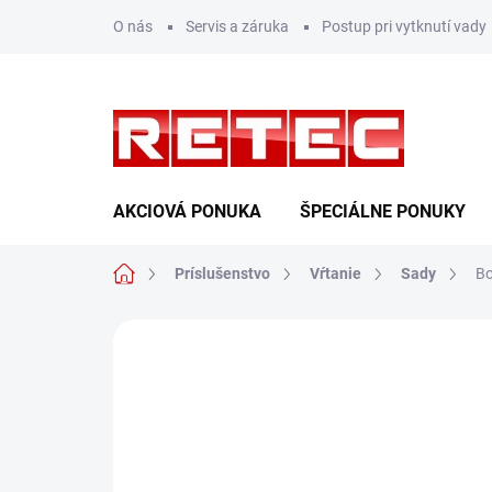
Prejsť
O nás
Servis a záruka
Postup pri vytknutí vady
na
obsah
AKCIOVÁ PONUKA
ŠPECIÁLNE PONUKY
Domov
Príslušenstvo
Vŕtanie
Sady
Bo
Neohodnotené
Podrobnosti hodn