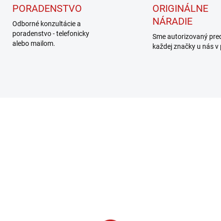
PORADENSTVO
ORIGINÁLNE
NÁRADIE
Odborné konzultácie a
poradenstvo - telefonicky
Sme autorizovaný pre
alebo mailom.
každej značky u nás v
06011A0320
SKLADOM
(1 KS)