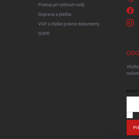
Postup pri vytknutí vady
Doprava a platba
VOP a ďalšie právne dokumenty
GDPR
ODO
Vložte
našom
EMAIL
V
Pri