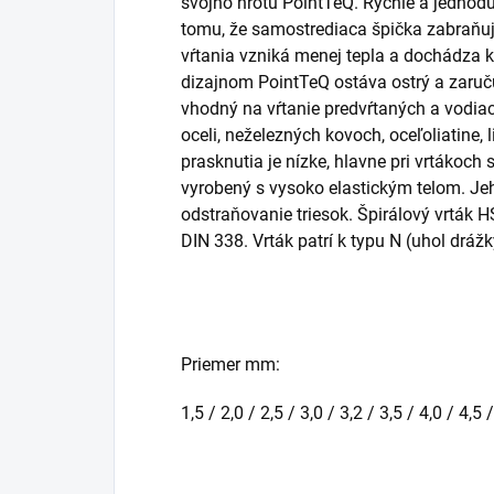
svojho hrotu PointTeQ. Rýchle a jednod
tomu, že samostrediaca špička zabraňuj
vŕtania vzniká menej tepla a dochádza 
dizajnom PointTeQ ostáva ostrý a zaručuj
vhodný na vŕtanie predvŕtaných a vodiac
oceli, neželezných kovoch, oceľoliatine, 
prasknutia je nízke, hlavne pri vrtákoch
vyrobený s vysoko elastickým telom. Je
odstraňovanie triesok. Špirálový vrták
DIN 338. Vrták patrí k typu N (uhol dráž
Priemer mm:
1,5 / 2,0 / 2,5 / 3,0 / 3,2 / 3,5 / 4,0 / 4,5 /