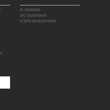
0
IČ: 45249393
DIČ: 2022910835
IČ DPH: SK2022910835
na