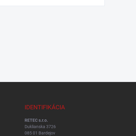
IDENTIFIKÁCIA
RETEC s.r.o.
Duklianska 3726
085 01 Bardejov