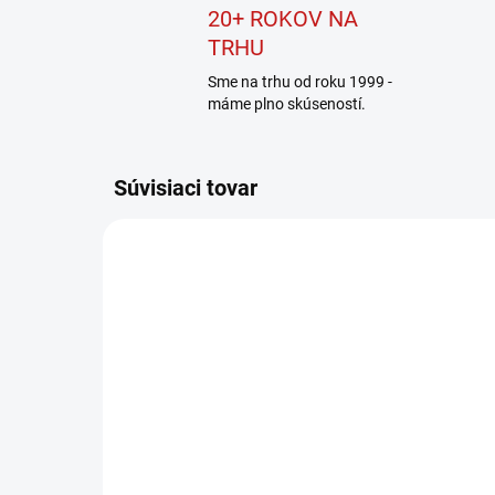
20+ ROKOV NA
TRHU
Sme na trhu od roku 1999 -
máme plno skúseností.
Súvisiaci tovar
0601217100
SKLADOM
(1 KS)