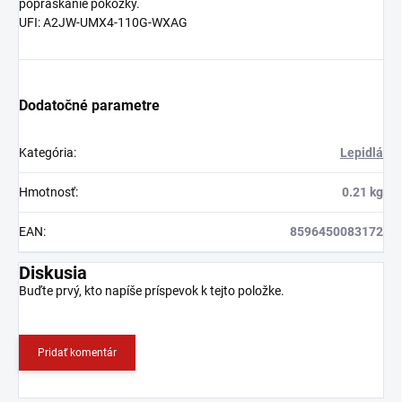
popraskanie pokožky.
UFI: A2JW-UMX4-110G-WXAG
Dodatočné parametre
Kategória
:
Lepidlá
Hmotnosť
:
0.21 kg
EAN
:
8596450083172
Diskusia
Buďte prvý, kto napíše príspevok k tejto položke.
Pridať komentár