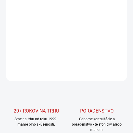
MÔŽEME
DORUČIŤ DO:
11.8.2026
MOŽNOSTI
DORUČENIA
−
+
Pridať do košíka
DETAILNÉ INFORMÁCIE
OPÝTAŤ SA
STRÁŽIŤ
20+ ROKOV NA TRHU
PORADENSTVO
Sme na trhu od roku 1999 -
Odborné konzultácie a
máme plno skúseností.
poradenstvo - telefonicky alebo
mailom.