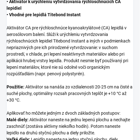
• Aktivátor k urýchleniu vytvrdzovania rýchloschnúcich CA
lepidiel
• Vhodné pre lepidlá Titebond Instant
Aktivátor CA pre rýchloschnúce kyanoakrylátové (CA) lepidlá v
aerosólovom balení. Slúži k urýchleniu vytvrdzovania
rýchloschnúcich lepidiel Titebond Instant a iných v podmienkach
nepriaznivých pre ich prirodzené vytvrdzovanie: v suchom
prostredí, v chlade, pri lepení neaktívnych materiálov alebo pri
aplikácii hrubej vrstvy lepidla. Produkt nesmie byť používaný pri
lepení materiálov, ktoré nie sú odolné voči organickým
rozpúšťadlám (napr. penový polystyrén).
Použitie:
Aktivátor sa nanáša zo vzdialenosti 20-25 cm na čisté a
suché plochy, optimálny rozsah pracovných teplôt je +10 °C až
+30 °C.
Aplikovať ho môžete jedným z dvoch základných postupov:
Malé diely:
Aktivátor naneste na jednu lepenú plochu a nechajte
zaschnúť (zostáva aktívny niekoľko hodín). Potom naneste
lepidlo na druhú styčnú plochu a diely priložte.
Veľké diely:
Lepidlo naneste na jednu styčnú plochu, diely