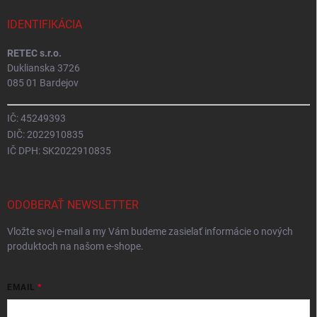
IDENTIFIKÁCIA
RETEC s.r.o.
Duklianska 3726
085 01 Bardejov
IČ: 45249393
DIČ: 2022910835
IČ DPH: SK2022910835
ODOBERAŤ NEWSLETTER
Vložte svoj e-mail a my Vám budeme zasielať informácie o nových
produktoch na našom e-shope.
EMAIL