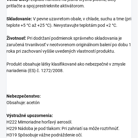
pritlačte a spoj prestrieknite aktivátorom.
Skladovanie:
V pevne uzavretom obale, v chlade, suchu a tme (pri
teplote +5 °C až +25 °C). Nevystavujte teplotám pod +2 °C.
Životnosť:
Pri dodržaní podmienok správneho skladovania je
zaručená trvanlivosť v neotvorenom originálnom balení po dobu 1
roka pri zachovaní vyššie uvedených vlastností produktu.
Produkt obsahuje látky klasifikované ako nebezpečné v zmysle
nariadenia (ES) č. 1272/2008.
Nebezpečenstvo:
Obsahuje: acetón
Výstražné upozornenia:
H222 Mimoriadne horľavý aerosól.
H229 Nádoba je pod tlakom: Pri zahriatí sa môže roztrhnúť.
H319 Spôsobuje vážne podráždenie očí.