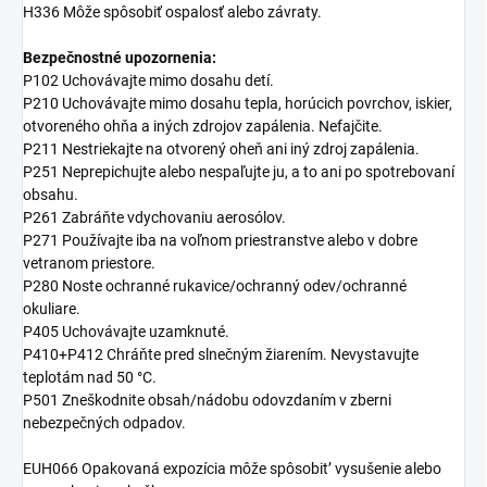
H336 Môže spôsobiť ospalosť alebo závraty.
Bezpečnostné upozornenia:
P102 Uchovávajte mimo dosahu detí.
P210 Uchovávajte mimo dosahu tepla, horúcich povrchov, iskier,
otvoreného ohňa a iných zdrojov zapálenia. Nefajčite.
P211 Nestriekajte na otvorený oheň ani iný zdroj zapálenia.
P251 Neprepichujte alebo nespaľujte ju, a to ani po spotrebovaní
obsahu.
P261 Zabráňte vdychovaniu aerosólov.
P271 Používajte iba na voľnom priestranstve alebo v dobre
vetranom priestore.
P280 Noste ochranné rukavice/ochranný odev/ochranné
okuliare.
P405 Uchovávajte uzamknuté.
P410+P412 Chráňte pred slnečným žiarením. Nevystavujte
teplotám nad 50 °C.
P501 Zneškodnite obsah/nádobu odovzdaním v zberni
nebezpečných odpadov.
EUH066 Opakovaná expozícia môže spôsobit’ vysušenie alebo